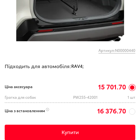
Артикул:N00000440
Підходить для автомобіля:
RAV4;
15 701.70
Ціна аксесуара
Гратка для собак
PW255-42001
1 шт
16 376.70
Ціна з встановленням
Купити