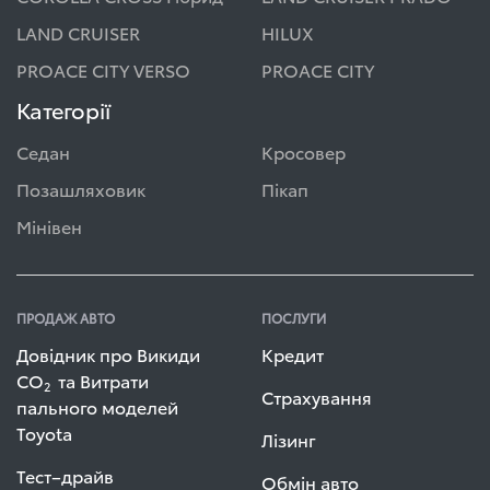
LAND CRUISER
HILUX
PROACE CITY VERSO
PROACE CITY
Категорії
Седан
Кросовер
Позашляховик
Пікап
Мінівен
ПРОДАЖ АВТО
ПОСЛУГИ
Довідник про Викиди
Кредит
СО
та Витрати
2
Страхування
пального моделей
Toyota
Лізинг
Тест–драйв
Обмін авто