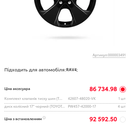
Артикул:000003491
Підходить для автомобіля:
RAV4;
86 734.98
Ціна аксесуара
Комплект клапанів тиску шин (TOYOTA)
42607-48020-VK
1 шт
диск колісний 17" чорний (TOYOTA)
PW457-42000-17
4 шт
92 592.50
Ціна з встановленням