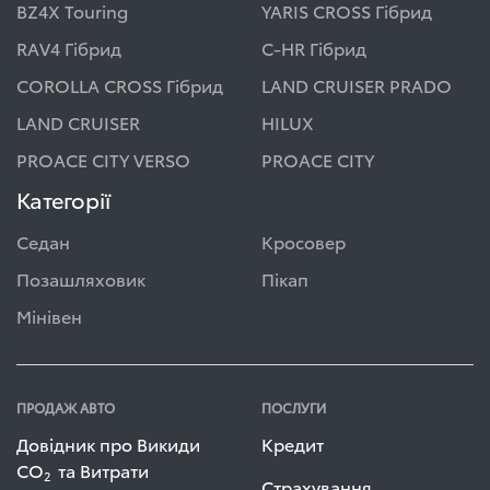
BZ4X Touring
YARIS CROSS Гібрид
RAV4 Гібрид
C-HR Гібрид
COROLLA CROSS Гібрид
LAND CRUISER PRADO
LAND CRUISER
HILUX
PROACE CITY VERSO
PROACE CITY
Категорії
Седан
Кросовер
Позашляховик
Пікап
Мінівен
ПРОДАЖ АВТО
ПОСЛУГИ
Довідник про Викиди
Кредит
СО
та Витрати
2
Страхування