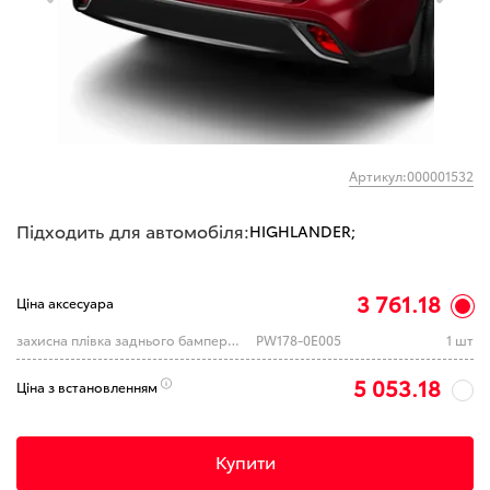
Артикул:000001532
Підходить для автомобіля:
HIGHLANDER;
3 761.18
Ціна аксесуара
захисна плівка заднього бампера (TOYOTA)
PW178-0E005
1 шт
5 053.18
Ціна з встановленням
Купити