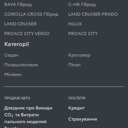
RAV4 Гібрид
C-HR Гібрид
COROLLA CROSS Гібрид
LAND CRUISER PRADO
LAND CRUISER
HILUX
PROACE CITY VERSO
PROACE CITY
Категорії
Седан
Кросовер
Позашляховик
Пікап
Мінівен
ПРОДАЖ АВТО
ПОСЛУГИ
Довідник про Викиди
Кредит
СО
та Витрати
2
Страхування
пального моделей
Toyota