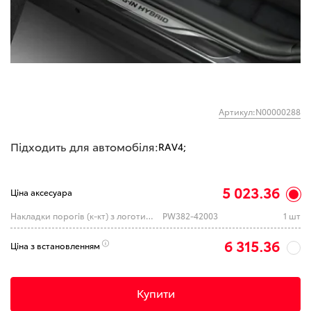
Артикул:N00000288
Підходить для автомобіля:
RAV4;
5 023.36
Ціна аксесуара
Накладки порогів (к-кт) з логотипом Plug-in hybrid
PW382-42003
1 шт
6 315.36
Ціна з встановленням
Купити