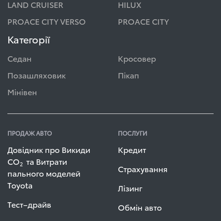
LAND CRUISER
HILUX
PROACE CITY VERSO
PROACE CITY
Категорії
Седан
Кросовер
Позашляховик
Пікап
Мінівен
ПРОДАЖ АВТО
ПОСЛУГИ
Довідник про Викиди
Кредит
СО
та Витрати
2
Страхування
пального моделей
Toyota
Лізинг
Тест–драйв
Обмін авто