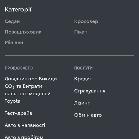
Категорії
Седан
Кросовер
Позашляховик
Пікап
Мінівен
ПРОДАЖ АВТО
ПОСЛУГИ
Довідник про Викиди
Кредит
СО
та Витрати
2
Страхування
пального моделей
Toyota
Лізинг
Тест–драйв
Обмін авто
Авто в наявності
Авто з пробігом