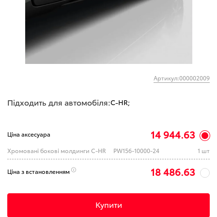
Артикул:000002009
Підходить для автомобіля:
C-HR;
14 944.63
Ціна аксесуара
Хромовані бокові молдинги C-HR
PW156-10000-24
1 шт
18 486.63
Ціна з встановленням
Купити