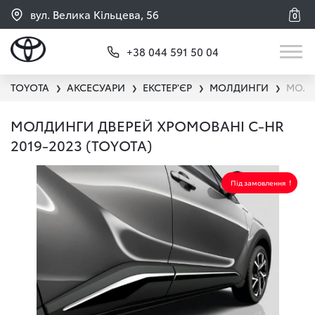
вул. Велика Кільцева, 56
0
+38 044 591 50 04
TOYOTA
АКСЕСУАРИ
ЕКСТЕР'ЄР
МОЛДИНГИ
МОЛД
❯
❯
❯
❯
МОЛДИНГИ ДВЕРЕЙ ХРОМОВАНІ C-HR
2019-2023 (TOYOTA)
Під замовлення