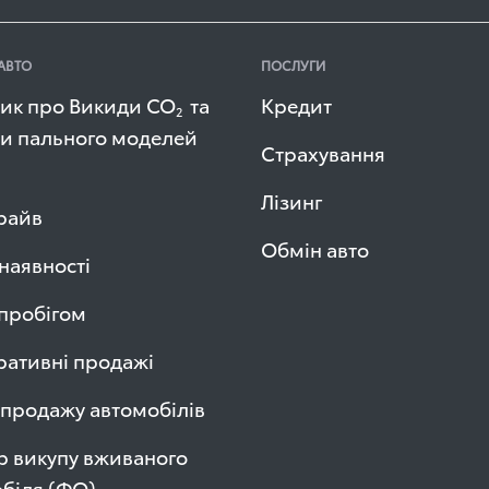
АВТО
ПОСЛУГИ
ик про Викиди СО
та
Кредит
2
и пального моделей
Страхування
Лізинг
райв
Обмін авто
 наявності
 пробігом
ативні продажі
продажу автомобілів
р викупу вживаного
біля (ФО)