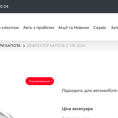
50 04
 клієнтам
Авто з пробігом
Акції та Новини
Сервіс
Зап
РИ КАПОТА
ДЕФЛЕКТОР КАПОТА C-HR 2024-
❯
Під замовлення
Підходить для автомобіля:
Ціна аксесуара
Дефлектор капоту