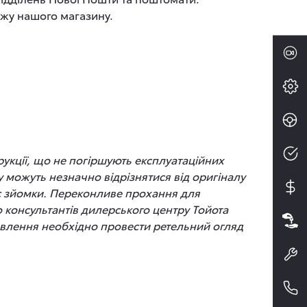
ажу нашого магазину.
рукції, що не погіршують експлуатаційних
 можуть незначно відрізнятися від оригіналу
час зйомки. Переконливе прохання для
до консультантів дилерського центру Тойота
новлення необхідно провести ретельний огляд