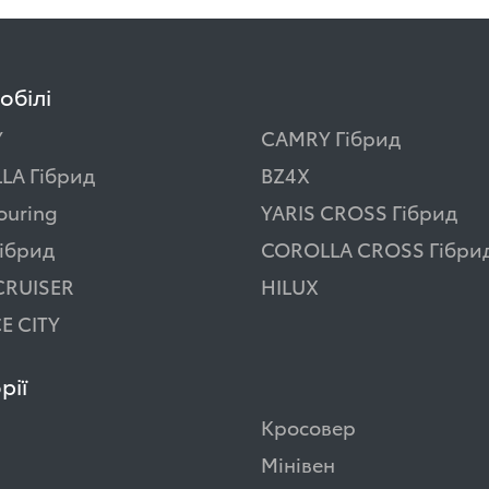
обілі
Y
CAMRY Гібрид
LA Гібрид
BZ4X
ouring
YARIS CROSS Гібрид
ібрид
COROLLA CROSS Гібри
CRUISER
HILUX
E CITY
рії
Кросовер
Мінівен