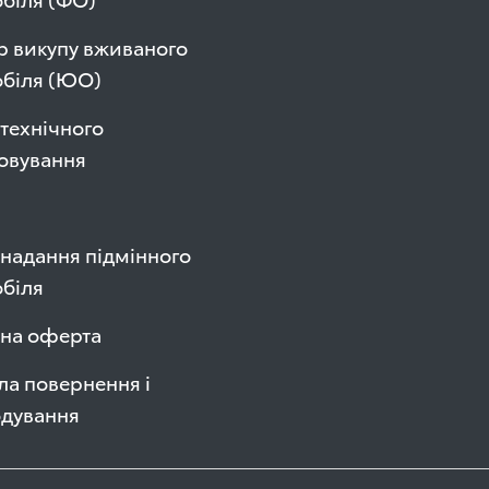
р викупу вживаного
обіля (ЮО)
технічного
овування
надання підмінного
біля
чна оферта
а повернення і
одування