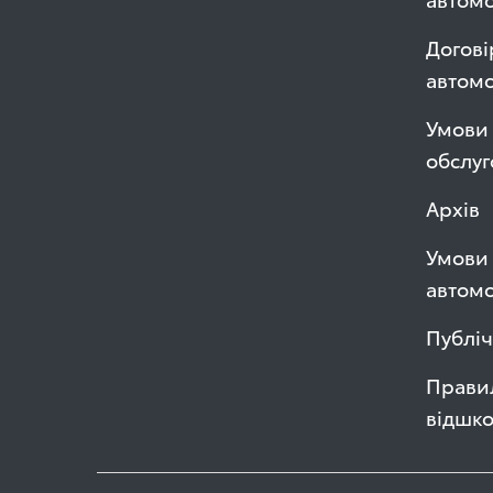
Догові
автом
Умови 
обслуг
Архів
Умови 
автомо
Публі
Правил
відшк