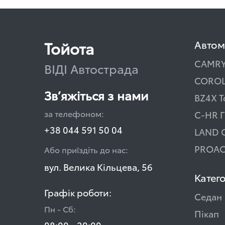
Тойота
Автом
CAMR
ВІДІ Автострада
COROL
Зв’яжіться з нами
BZ4X T
за телефоном:
C-HR Г
+38 044 591 50 04
LAND 
PROAC
Або приїздіть до нас:
вул. Велика Кільцева, 56
Катего
Графік роботи:
Седан
Пн - Сб:
Пікап
08:00 - 20:00