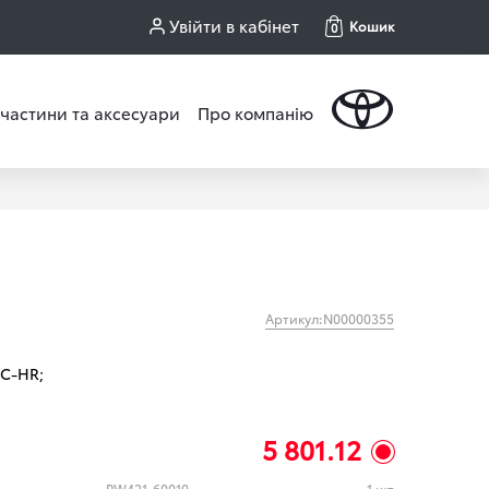
Увійти в кабінет
Кошик
0
частини та аксесуари
Про компанію
Артикул:N00000355
C-HR;
5 801.12
PW421-60010
1 шт