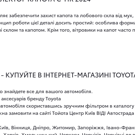
є забезпечити захист капота та лобового скла від мух, ка
цип роботи цієї деталі досить простий: особлива форм
 склом та капотом. Крім того, вітровики на капот часто
 - КУПУЙТЕ В ІНТЕРНЕТ-МАГАЗИНІ TOYO
о знайдете все для вашого автомобіля.
 аксесуарів бренду Toyota
 автомобіля скориставшись зручним фільтром в каталогу
на замовити на сайті Тойота Центр Київ ВІДІ Автострад
 Київ, Вінниця, Дніпро, Житомир, Запоріжжя, Івано-Фран
, Харків, Хмельницький, Черкаси, Чернігів, Чернівці до