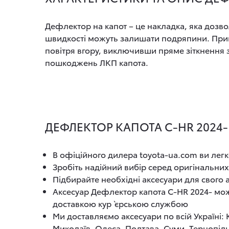
Дефлектор на капот – це накладка, яка дозволя
швидкості можуть залишати подряпини. Прин
повітря вгору, виключивши пряме зіткнення зі
пошкоджень ЛКП капота.
ДЕФЛЕКТОР КАПОТА C-HR 2024-
В офіційного дилера toyota-ua.com ви легк
Зробіть надійний вибір серед оригінальних
Підбирайте необхідні аксесуари для свого
Аксесуар Дефлектор капота C-HR 2024- мож
доставкою кур`єрською службою
Ми доставляємо аксесуари по всій Україні:
Миколаїв, Одеса, Полтава, Суми, Тернопіль