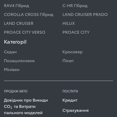
RAV4 Гібрид
C-HR Гібрид
COROLLA CROSS Гібрид
LAND CRUISER PRADO
LAND CRUISER
HILUX
PROACE CITY VERSO
PROACE CITY
Категорії
Седан
Кросовер
Позашляховик
Пікап
Мінівен
ПРОДАЖ АВТО
ПОСЛУГИ
Довідник про Викиди
Кредит
СО
та Витрати
2
Страхування
пального моделей