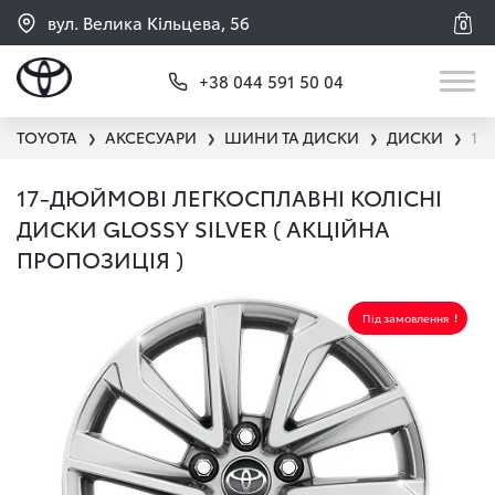
вул. Велика Кільцева, 56
0
+38 044 591 50 04
TOYOTA
АКСЕСУАРИ
ШИНИ ТА ДИСКИ
ДИСКИ
17
❯
❯
❯
❯
17-ДЮЙМОВІ ЛЕГКОСПЛАВНІ КОЛІСНІ
ДИСКИ GLOSSY SILVER ( АКЦІЙНА
ПРОПОЗИЦІЯ )
Під замовлення