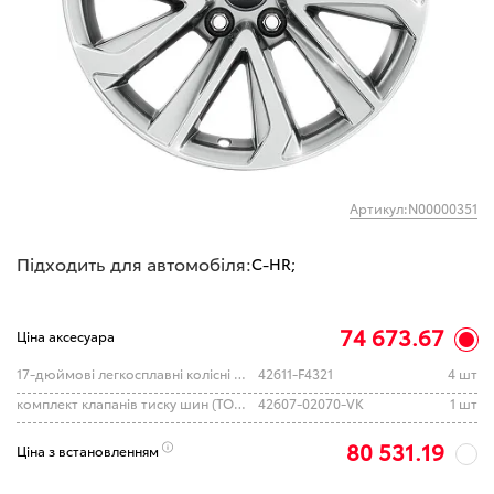
Артикул:N00000351
Підходить для автомобіля:
C-HR;
74 673.67
Ціна аксесуара
17-дюймові легкосплавні колісні диски Glossy Silver
42611-F4321
4 шт
комплект клапанів тиску шин (TOYOTA)
42607-02070-VK
1 шт
80 531.19
Ціна з встановленням