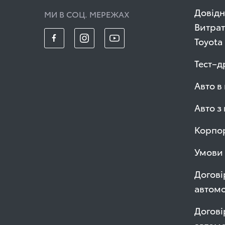
Довідн
МИ В СОЦ. МЕРЕЖАХ
Витрат
Toyota
Тест–д
Авто в
Авто з
Корпор
Умови 
Догові
автомо
Догові
автом