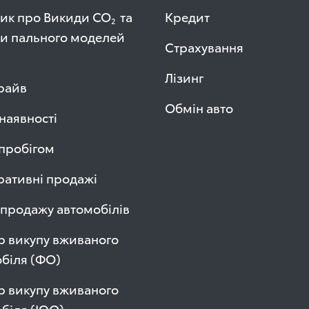
ик про Викиди СО
та
Кредит
2
и пального моделей
Страхування
Лізинг
райв
Обмін авто
 наявності
 пробігом
ативні продажі
продажу автомобілів
р викупу вживаного
біля (ФО)
р викупу вживаного
обіля (ЮО)