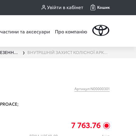
Увійти в кабінет
Кошик
0
частини та аксесуари
Про компанію
АКСЕСУАРИ ТА КРІПЛЕННЯ ДЛЯ ПЕРЕВЕЗЕННЯ БАГАЖУ
ВНУТРІШНІЙ ЗАХИСТ КОЛІСНОЇ АРКИ (TOYOTA)
❯
Артикул:N00000301
PROACE;
7 763.76
PZ4L1-H3E40-00
1 шт