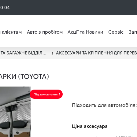
50 04
 клієнтам
Авто з пробігом
Акції та Новини
Сервіс
Зап
ПЕРЕВЕЗЕННЯ ВАНТАЖУ ТА БАГАЖНЕ ВІДДІЛЕННЯ
❯
АРКИ (TOYOTA)
Під замовлення
Підходить для автомобіля:
Ціна аксесуара
покриття колісних арок (TOYOTA)