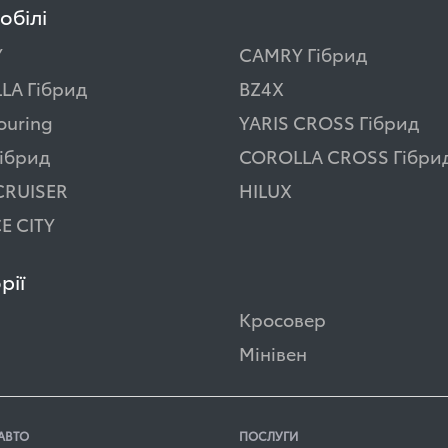
обілі
Y
CAMRY Гібрид
LA Гібрид
BZ4X
ouring
YARIS CROSS Гібрид
ібрид
COROLLA CROSS Гібри
CRUISER
HILUX
E CITY
рії
Кросовер
Мінівен
АВТО
ПОСЛУГИ