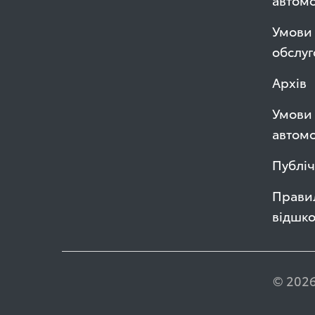
Умови 
обслуг
Архів
Умови 
автомо
Публі
Правил
відшк
© 2026