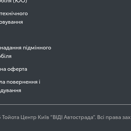
технічного
овування
надання підмінного
біля
чна оферта
а повернення і
одування
 Тойота Центр Київ “ВІДІ Автострада”. Всі права з