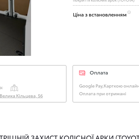
Ціна з встановленням
Оплата
Google Pay,
Карткою онлайн
з:
Оплата при отримані
. Велика Кільцева, 56
РІШНІЙ ЗАХИСТ КОЛІСНОЇ АРКИ (TOYOT