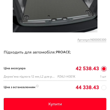
Артикул:N00000300
Підходить для автомобіля:
PROACE;
42 538.43
Ціна аксесуара
Дерев’яна підлога 12 мм,L2 для розкривних дверей (TOYOTA)
PZ4L1-H3E1K
1 шт
44 338.43
Ціна з встановленням
Купити