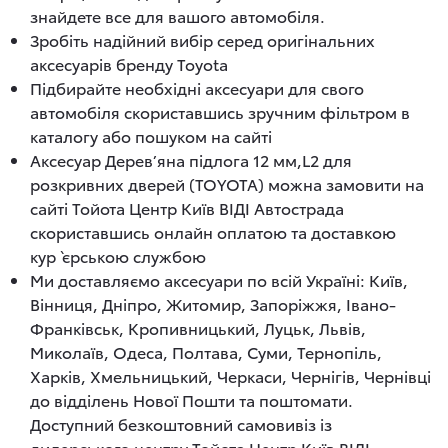
знайдете все для вашого автомобіля.
Зробіть надійний вибір серед оригінальних
аксесуарів бренду Toyota
Підбирайте необхідні аксесуари для свого
автомобіля скориставшись зручним фільтром в
каталогу або пошуком на сайті
Аксесуар Дерев’яна підлога 12 мм,L2 для
розкривних дверей (TOYOTA) можна замовити на
сайті Тойота Центр Київ ВІДІ Автострада
скориставшись онлайн оплатою та доставкою
кур`єрською службою
Ми доставляємо аксесуари по всій Україні: Київ,
Вінниця, Дніпро, Житомир, Запоріжжя, Івано-
Франківськ, Кропивницький, Луцьк, Львів,
Миколаїв, Одеса, Полтава, Суми, Тернопіль,
Харків, Хмельницький, Черкаси, Чернігів, Чернівці
до відділень Нової Пошти та поштомати.
Доступний безкоштовний самовивіз із
дилерського центру Тойота Центр Київ ВІДІ