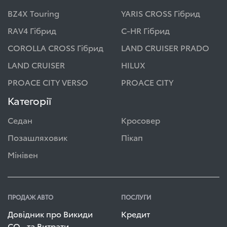
BZ4X Touring
YARIS CROSS Гібрид
RAV4 Гібрид
C-HR Гібрид
COROLLA CROSS Гібрид
LAND CRUISER PRADO
LAND CRUISER
HILUX
PROACE CITY VERSO
PROACE CITY
Категорії
Седан
Кросовер
Позашляховик
Пікап
Мінівен
ПРОДАЖ АВТО
ПОСЛУГИ
Довідник про Викиди
Кредит
СО
та Витрати