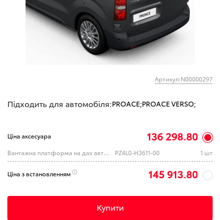
Артикул:N00000297
Підходить для автомобіля:
PROACE;
PROACE VERSO;
136 298.80
Ціна аксесуара
Вантажна платформа на дах автомобіля, алюмінієва L2
PZ4L0-H3611-00
1 шт
145 913.80
Ціна з встановленням
Купити