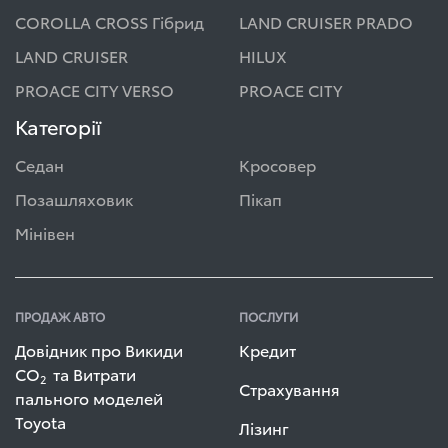
COROLLA CROSS Гібрид
LAND CRUISER PRADO
LAND CRUISER
HILUX
PROACE CITY VERSO
PROACE CITY
Категорії
Седан
Кросовер
Позашляховик
Пікап
Мінівен
ПРОДАЖ АВТО
ПОСЛУГИ
Довідник про Викиди
Кредит
СО
та Витрати
2
Страхування
пального моделей
Toyota
Лізинг