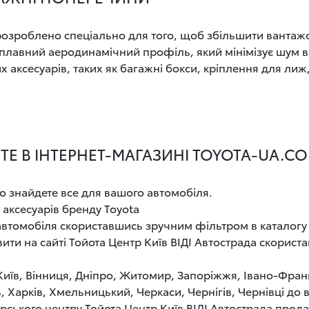
озроблено спеціально для того, щоб збільшити вантажо
 плавний аеродинамічний профіль, який мінімізує шум в
 аксесуарів, таких як багажні бокси, кріплення для лиж,
Е В ІНТЕРНЕТ-МАГАЗИНІ TOYOTA-UA.C
о знайдете все для вашого автомобіля.
 аксесуарів бренду Toyota
 автомобіля скориставшись зручним фільтром в каталогу
ти на сайті Тойота Центр Київ ВІДІ Автострада скорис
 Київ, Вінниця, Дніпро, Житомир, Запоріжжя, Івано-Фран
, Харків, Хмельницький, Черкаси, Чернігів, Чернівці до
рського центру Тойота Центр Київ ВІДІ Автострада прод