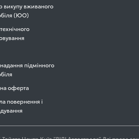
р викупу вживаного
обіля (ЮО)
технічного
овування
надання підмінного
біля
чна оферта
а повернення і
одування
 Тойота Центр Київ “ВІДІ Автострада”. Всі права з