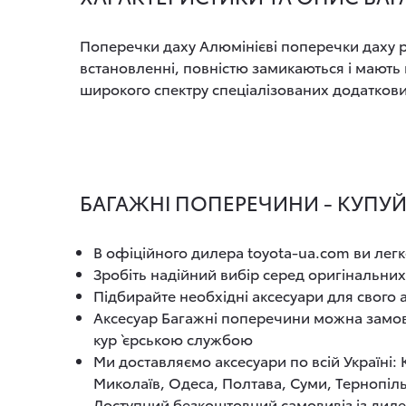
Поперечки даху Алюмінієві поперечки даху р
встановленні, повністю замикаються і мають
широкого спектру спеціалізованих додаткових
БАГАЖНІ ПОПЕРЕЧИНИ - КУПУЙТ
В офіційного дилера toyota-ua.com ви легк
Зробіть надійний вибір серед оригінальних
Підбирайте необхідні аксесуари для свого
Аксесуар Багажні поперечини можна замови
кур`єрською службою
Ми доставляємо аксесуари по всій Україні:
Миколаїв, Одеса, Полтава, Суми, Тернопіль
Доступний безкоштовний самовивіз із диле