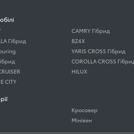
обілі
Y
CAMRY Гібрид
LA Гібрид
BZ4X
ouring
YARIS CROSS Гібрид
ібрид
COROLLA CROSS Гібри
CRUISER
HILUX
E CITY
рії
Кросовер
Мінівен