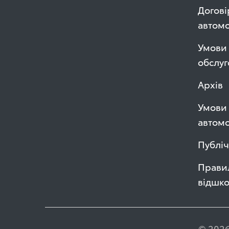
Догові
автом
Умови 
обслуг
Архів
Умови 
автомо
Публі
Правил
відшк
© 2026