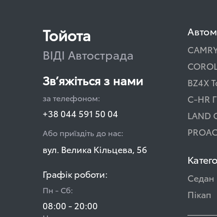
Тойота
Автом
CAMR
ВІДІ Автострада
COROL
Зв’яжіться з нами
BZ4X T
за телефоном:
C-HR Г
+38 044 591 50 04
LAND 
PROAC
Або приїздіть до нас:
вул. Велика Кільцева, 56
Катего
Графік роботи:
Седан
Пн - Сб:
Пікап
08:00 - 20:00