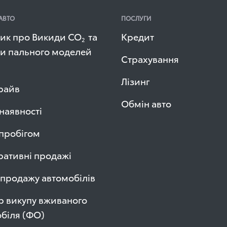
АВТО
ПОСЛУГИ
ик про Викиди СО
та
Кредит
2
и пального моделей
Страхування
Лізинг
райв
Обмін авто
 наявності
 пробігом
ативні продажі
продажу автомобілів
р викупу вживаного
біля (ФО)