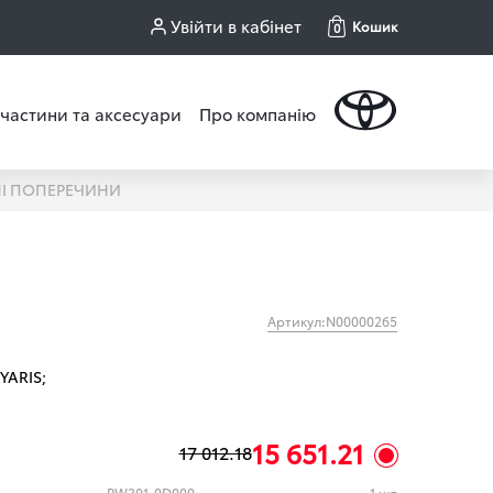
Увійти в кабінет
Кошик
0
частини та аксесуари
Про компанію
І ПОПЕРЕЧИНИ
Артикул:N00000265
YARIS;
15 651.21
17 012.18
PW301-0D000
1 шт