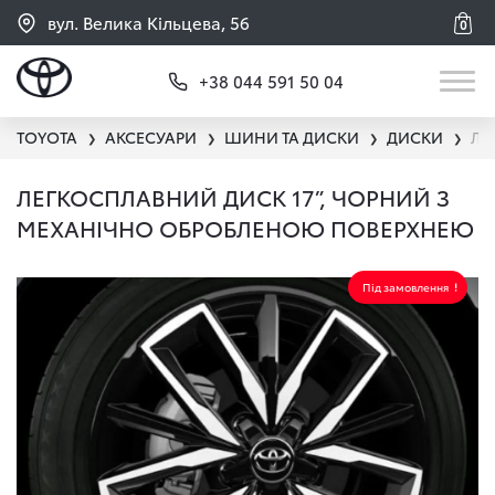
вул. Велика Кільцева, 56
0
+38 044 591 50 04
TOYOTA
АКСЕСУАРИ
ШИНИ ТА ДИСКИ
ДИСКИ
ЛЕ
❯
❯
❯
❯
ЛЕГКОСПЛАВНИЙ ДИСК 17”, ЧОРНИЙ З
МЕХАНІЧНО ОБРОБЛЕНОЮ ПОВЕРХНЕЮ
Під замовлення