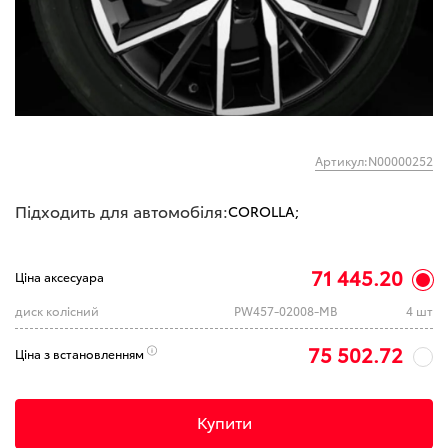
Артикул:N00000252
Підходить для автомобіля:
COROLLA;
71 445.20
Ціна аксесуара
диск колісний
PW457-02008-MB
4 шт
75 502.72
Ціна з встановленням
Купити