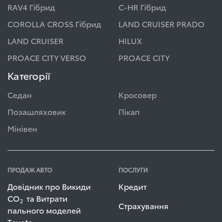
RAV4 Гібрид
C-HR Гібрид
COROLLA CROSS Гібрид
LAND CRUISER PRADO
LAND CRUISER
HILUX
PROACE CITY VERSO
PROACE CITY
Категорії
Седан
Кросовер
Позашляховик
Пікап
Мінівен
ПРОДАЖ АВТО
ПОСЛУГИ
Довідник про Викиди
Кредит
СО
та Витрати
2
Страхування
пального моделей
Toyota