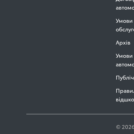
автом
Умови 
обслуг
Архів
Умови 
автомо
Публі
Правил
відшк
© 2026