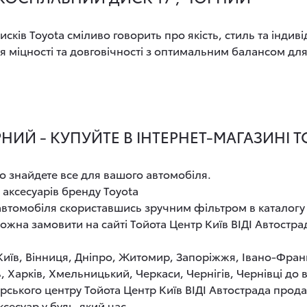
ків Toyota сміливо говорить про якість, стиль та індив
 міцності та довговічності з оптимальним балансом дл
НИЙ - КУПУЙТЕ В ІНТЕРНЕТ-МАГАЗИНІ 
о знайдете все для вашого автомобіля.
 аксесуарів бренду Toyota
 автомобіля скориставшись зручним фільтром в каталогу
можна замовити на сайті Тойота Центр Київ ВІДІ Автостр
 Київ, Вінниця, Дніпро, Житомир, Запоріжжя, Івано-Фран
, Харків, Хмельницький, Черкаси, Чернігів, Чернівці до
рського центру Тойота Центр Київ ВІДІ Автострада прод
ксесуар у будь-який час.