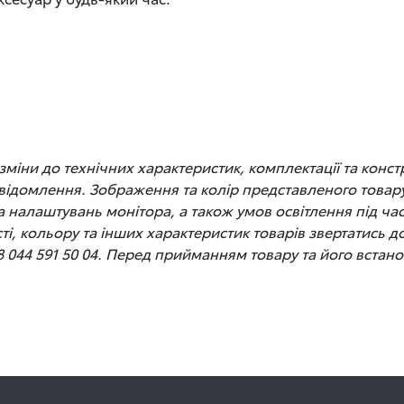
іни до технічних характеристик, комплектації та конст
відомлення. Зображення та колір представленого товару
 та налаштувань монітора, а також умов освітлення під 
сті, кольору та інших характеристик товарів звертатись 
8 044 591 50 04. Перед прийманням товару та його вста