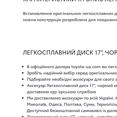
Встановлення оригінальних легкосплавних дис
кожна конструкція розроблена для поєднання
ЛЕГКОСПЛАВНИЙ ДИСК 17”, ЧОР
В офіційного дилера toyota-ua.com ви легк
Зробіть надійний вибір серед оригінальних
Підбирайте необхідні аксесуари для свого
Аксесуар Легкосплавний диск 17”, чорний 
доставкою кур`єрською службою
Ми доставляємо аксесуари по всій Україні:
Миколаїв, Одеса, Полтава, Суми, Тернопіль
Доступний безкоштовний самовивіз із диле
Легкосплавний диск 17”, чорний - купуйте а