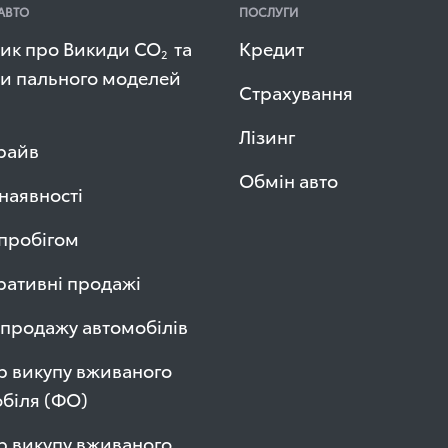
АВТО
ПОСЛУГИ
ик про Викиди СО
та
Кредит
2
и пального моделей
Страхування
Лізинг
райв
Обмін авто
 наявності
 пробігом
ативні продажі
продажу автомобілів
р викупу вживаного
біля (ФО)
р викупу вживаного