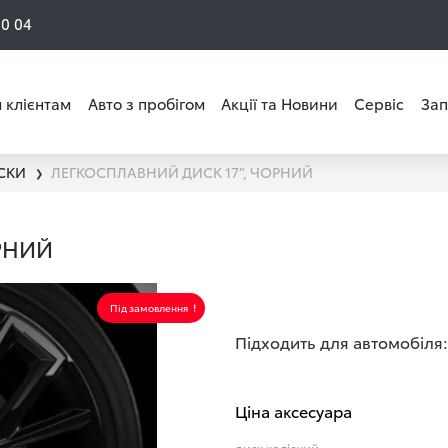
50 04
 клієнтам
Авто з пробігом
Акції та Новини
Сервіс
Зап
СКИ
ЛЕГКОСПЛАВНИЙ ДИСК 17”, ЧОРНИЙ
❯
РНИЙ
Під замовлення
Підходить для автомобіля:
Ціна аксесуара
диск колісний