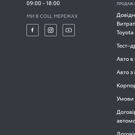
09:00 - 18:00
ПРОДАЖ 
Довідн
МИ В СОЦ. МЕРЕЖАХ
Витрат
Toyota
Тест–д
Авто в
Авто з
Корпор
Умови 
Догові
автомо
Догові