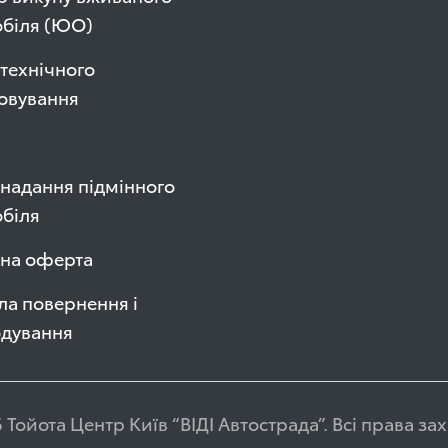
обіля (ЮО)
технічного
овування
надання підмінного
біля
чна оферта
а повернення і
одування
 Тойота Центр Київ “ВІДІ Автострада”. Всі права з