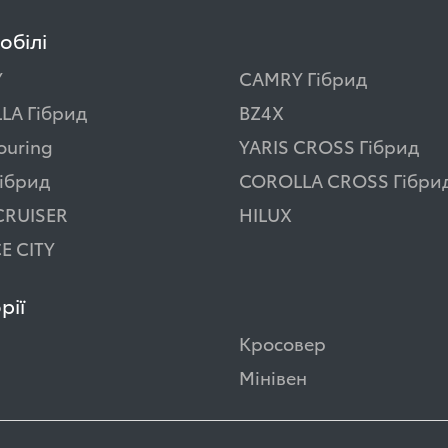
обілі
Y
CAMRY Гібрид
LA Гібрид
BZ4X
ouring
YARIS CROSS Гібрид
ібрид
COROLLA CROSS Гібри
CRUISER
HILUX
E CITY
рії
Кросовер
Мінівен