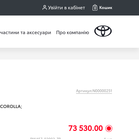
Увійти в кабінет
Кошик
0
частини та аксесуари
Про компанію
Артикул:N00000251
COROLLA;
73 530.00
PW457-02003-ZB
4 шт