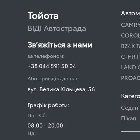
Тойота
Автом
CAMR
ВІДІ Автострада
COROL
Зв’яжіться з нами
BZ4X T
за телефоном:
C-HR Г
+38 044 591 50 04
LAND 
PROAC
Або приїздіть до нас:
вул. Велика Кільцева, 56
Катего
Графік роботи:
Седан
Пн - Сб:
Пікап
08:00 - 20:00
Нд: