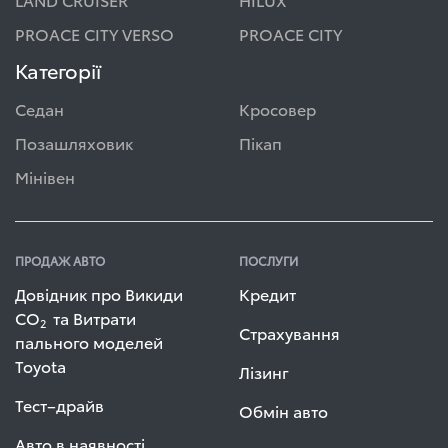
PROACE CITY VERSO
PROACE CITY
Категорії
Седан
Кросовер
Позашляховик
Пікап
Мінівен
ПРОДАЖ АВТО
ПОСЛУГИ
Довідник про Викиди
Кредит
СО
та Витрати
2
Страхування
пального моделей
Toyota
Лізинг
Тест–драйв
Обмін авто
Авто в наявності