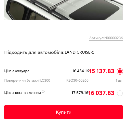
Артикул:N00000236
Підходить для автомобіля:
LAND CRUISER;
15 137.83
16 454.16
Ціна аксесуара
Поперечини багажні LC300
PZQ30-60260
1 шт
16 037.83
17 579.16
Ціна з встановленням
Купити