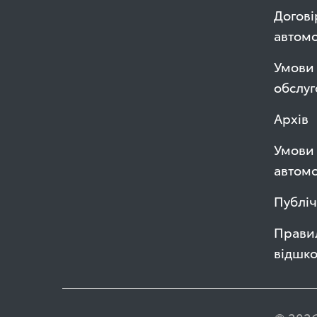
Догові
автом
Умови 
обслуг
Архів
Умови 
автомо
Публі
Правил
відшк