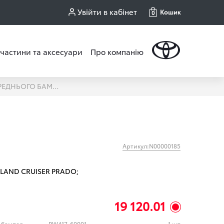
Увійти в кабінет
Кошик
0
частини та аксесуари
Про компанію
ДЕКОРАТИВНА НАКЛАДКА ПЕРЕДНЬОГО БАМПЕРА LC150 (TOYOTA)
Артикул:N00000185
LAND CRUISER PRADO;
19 120.01
Декоративна накладка переднього бампера (TOYOTA)
PW417-60001
1 шт