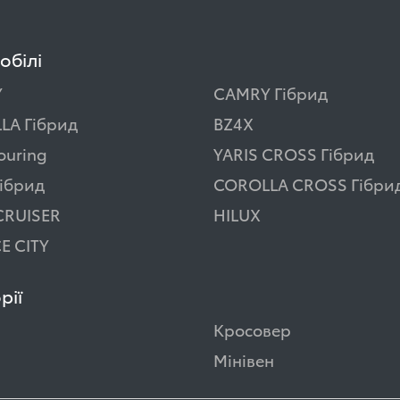
обілі
Y
CAMRY Гібрид
LA Гібрид
BZ4X
ouring
YARIS CROSS Гібрид
ібрид
COROLLA CROSS Гібри
CRUISER
HILUX
E CITY
рії
Кросовер
Мінівен