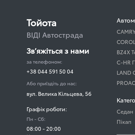
Тойота
Автом
CAMR
ВІДІ Автострада
COROL
Зв’яжіться з нами
BZ4X T
за телефоном:
C-HR Г
+38 044 591 50 04
LAND 
PROAC
Або приїздіть до нас:
вул. Велика Кільцева, 56
Катего
Графік роботи:
Седан
Пн - Сб:
Пікап
08:00 - 20:00