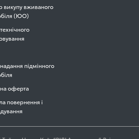
р викупу вживаного
обіля (ЮО)
технічного
овування
надання підмінного
біля
чна оферта
а повернення і
одування