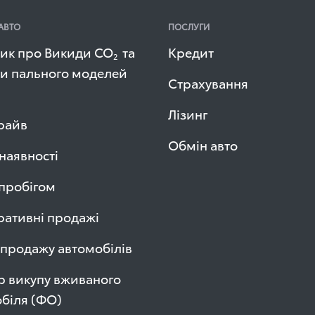
АВТО
ПОСЛУГИ
ик про Викиди СО
та
Кредит
2
и пального моделей
Страхування
Лізинг
райв
Обмін авто
 наявності
 пробігом
ативні продажі
продажу автомобілів
р викупу вживаного
біля (ФО)