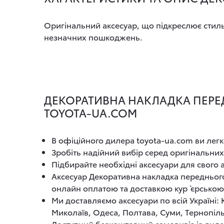
Оригінальний аксесуар, що підкреслює стиль
незначних пошкоджень.
ДЕКОРАТИВНА НАКЛАДКА ПЕРЕДН
TOYOTA-UA.COM
В офіційного дилера toyota-ua.com ви легк
Зробіть надійний вибір серед оригінальних
Підбирайте необхідні аксесуари для свого
Аксесуар Декоративна накладка переднього
онлайн оплатою та доставкою кур`єрсько
Ми доставляємо аксесуари по всій Україні:
Миколаїв, Одеса, Полтава, Суми, Тернопіль
Доступний безкоштовний самовивіз із диле