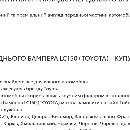
ний та преміальний вигляд передньої частини автомобі
ЬОГО БАМПЕРА LC150 (TOYOTA) - КУПУ
о знайдете все для вашого автомобіля.
 аксесуарів бренду Toyota
 автомобіля скориставшись зручним фільтром в каталогу
 бампера LC150 (TOYOTA) можна замовити на сайті Тойо
ю службою
 Київ, Вінниця, Дніпро, Житомир, Запоріжжя, Івано-Фран
, Харків, Хмельницький, Черкаси, Чернігів, Чернівці до
рського центру Тойота Центр Київ ВІДІ Автострада прод