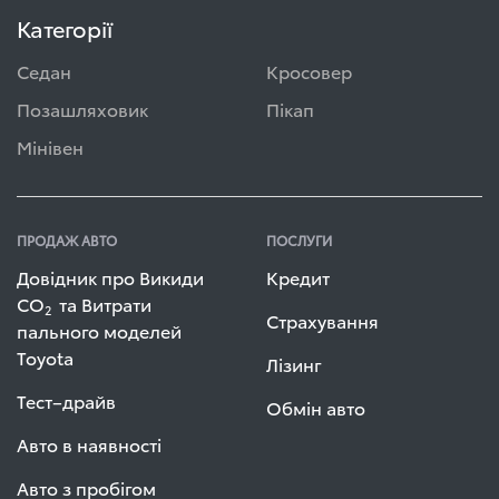
Категорії
Седан
Кросовер
Позашляховик
Пікап
Мінівен
ПРОДАЖ АВТО
ПОСЛУГИ
Довідник про Викиди
Кредит
СО
та Витрати
2
Страхування
пального моделей
Toyota
Лізинг
Тест–драйв
Обмін авто
Авто в наявності
Авто з пробігом