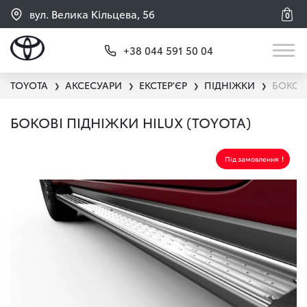
вул. Велика Кільцева, 56
0
+38 044 591 50 04
TOYOTA
АКСЕСУАРИ
ЕКСТЕР'ЄР
ПІДНІЖКИ
БОКОВІ
❯
❯
❯
❯
БОКОВІ ПІДНІЖКИ HILUX (TOYOTA)
Під замовлення