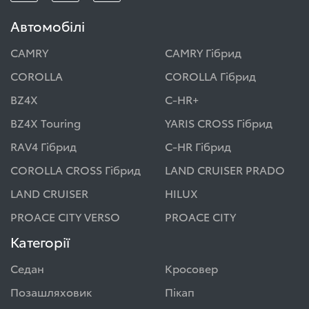
Автомобілі
CAMRY
CAMRY Гібрид
COROLLA
COROLLA Гібрид
BZ4X
C-HR+
BZ4X Touring
YARIS CROSS Гібрид
RAV4 Гібрид
C-HR Гібрид
COROLLA CROSS Гібрид
LAND CRUISER PRADO
LAND CRUISER
HILUX
PROACE CITY VERSO
PROACE CITY
Категорії
Седан
Кросовер
Позашляховик
Пікап