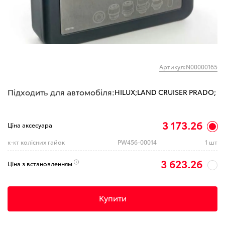
Артикул:N00000165
Підходить для автомобіля:
HILUX;
LAND CRUISER PRADO;
3 173.26
Ціна аксесуара
к-кт колісних гайок
PW456-00014
1 шт
3 623.26
Ціна з встановленням
Купити