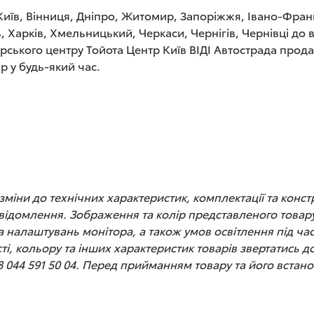
 Київ, Вінниця, Дніпро, Житомир, Запоріжжя, Івано-Фран
, Харків, Хмельницький, Черкаси, Чернігів, Чернівці до
рського центру Тойота Центр Київ ВІДІ Автострада прод
р у будь-який час.
іни до технічних характеристик, комплектації та конст
відомлення. Зображення та колір представленого товару
 та налаштувань монітора, а також умов освітлення під 
сті, кольору та інших характеристик товарів звертатись 
8 044 591 50 04. Перед прийманням товару та його вста