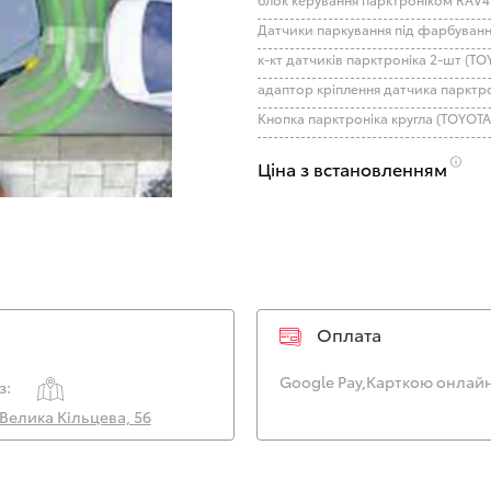
к-кт датчиків парктроніка 2-шт (TO
Кнопка парктроніка кругла (TOYOTA
Ціна з встановленням
Оплата
Google Pay,
Карткою онлайн
з:
. Велика Кільцева, 56