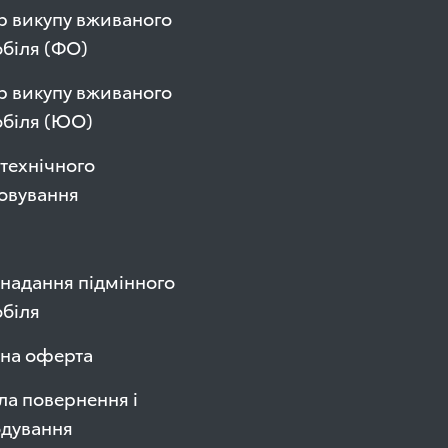
р викупу вживаного
біля (ФО)
р викупу вживаного
обіля (ЮО)
технічного
овування
надання підмінного
біля
чна оферта
а повернення і
одування