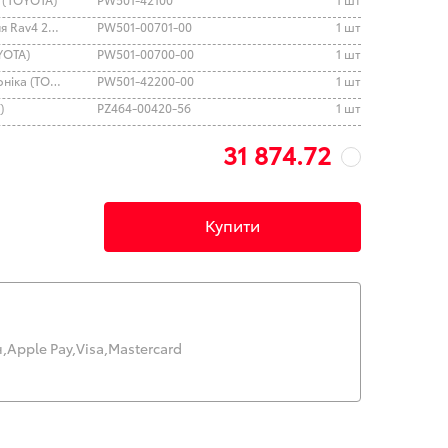
Датчики паркування під фарбування Rav4 2019+ (TOYOTA)
PW501-00701-00
1 шт
YOTA)
PW501-00700-00
1 шт
адаптор кріплення датчика парктроніка (TOYOTA)
PW501-42200-00
1 шт
)
PZ464-00420-56
1 шт
31 874.72
Купити
,
Apple Pay,
Visa,
Mastercard