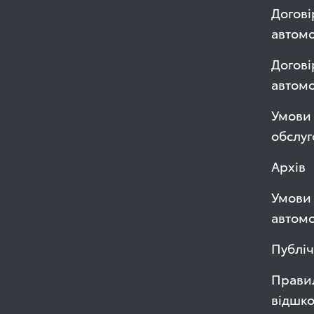
Догові
автомо
Догові
автом
Умови 
обслуг
Архів
Умови 
автомо
Публі
Правил
відшк