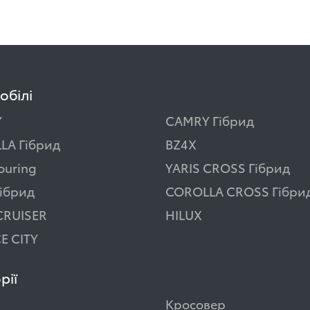
обілі
Y
CAMRY Гібрид
LA Гібрид
BZ4X
ouring
YARIS CROSS Гібрид
ібрид
COROLLA CROSS Гібри
CRUISER
HILUX
E CITY
рії
Кросовер