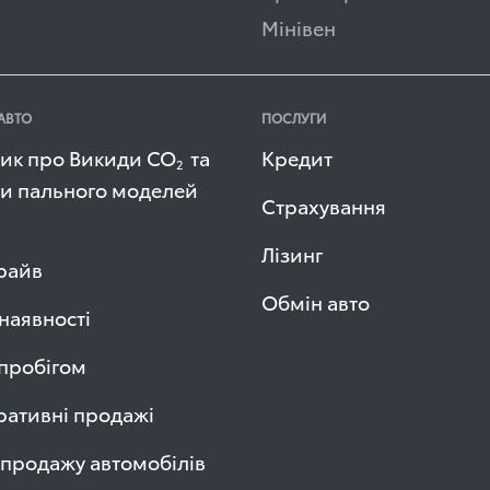
Мінівен
АВТО
ПОСЛУГИ
ик про Викиди СО
та
Кредит
2
и пального моделей
Страхування
Лізинг
райв
Обмін авто
 наявності
 пробігом
ативні продажі
продажу автомобілів