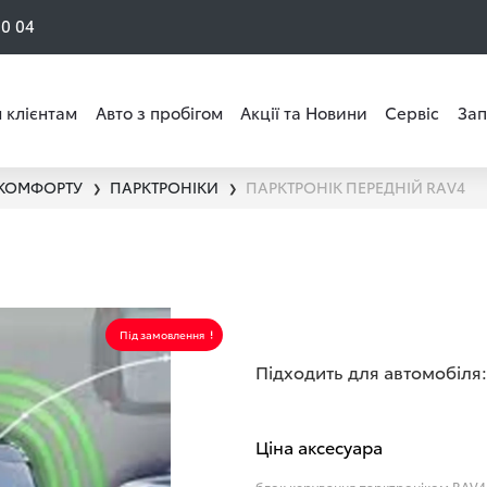
50 04
 клієнтам
Авто з пробігом
Акції та Новини
Сервіс
Зап
 КОМФОРТУ
ПАРКТРОНІКИ
ПАРКТРОНІК ПЕРЕДНІЙ RAV4
❯
❯
Під замовлення
Підходить для автомобіля:
Ціна аксесуара
блок керування парктроніком RAV4