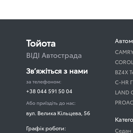
Тойота
Автом
CAMR
ВІДІ Автострада
COROL
Зв’яжіться з нами
BZ4X T
за телефоном:
C-HR Г
+38 044 591 50 04
LAND 
PROAC
Або приїздіть до нас:
вул. Велика Кільцева, 56
Катего
Графік роботи:
Седан