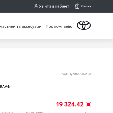
Увійти в кабінет
Кошик
0
частини та аксесуари
Про компанію
Артикул:000003508
RAV4;
19 324.42
 (TOYOTA)
PW501-42100
1 шт