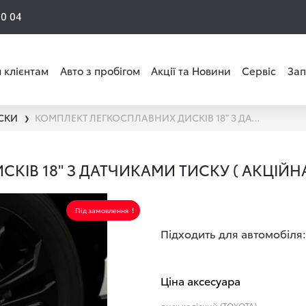
50 04
 клієнтам
Авто з пробігом
Акції та Новини
Сервіс
Зап
СКИ
КОМПЛЕКТ ЛЕГКОСПЛАВНИХ ДИСКІВ 18" З ДАТЧИКАМИ ТИСКУ ( АКЦІЙНА ПРОПОЗИЦІЯ )
❯
ІВ 18" З ДАТЧИКАМИ ТИСКУ ( АКЦІЙН
Під замовлення
Підходить для автомобіля:
Ціна аксесуара
диск колісний (TOYOTA)