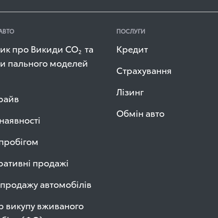
АВТО
ПОСЛУГИ
ик про Викиди СО
та
Кредит
2
и пального моделей
Страхування
Лізинг
райв
Обмін авто
 наявності
 пробігом
ативні продажі
продажу автомобілів
р викупу вживаного