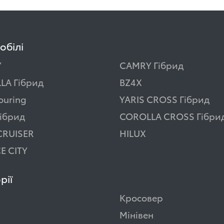
обілі
Y
CAMRY Гібрид
LA Гібрид
BZ4X
ouring
YARIS CROSS Гібрид
ібрид
COROLLA CROSS Гібри
CRUISER
HILUX
E CITY
рії
Кросовер
Мінівен