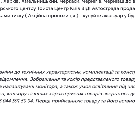
, Харків, Хмельницький, Черкаси, Чернігів, Чернівці до
рського центру Тойота Центр Київ ВІДІ Автострада прод
ами тиску ( Акційна пропозиція ) - купуйте аксесуар у бу
іни до технічних характеристик, комплектації та конст
відомлення. Зображення та колір представленого товару
 та налаштувань монітора, а також умов освітлення під 
сті, кольору та інших характеристик товарів звертатись 
8 044 591 50 04. Перед прийманням товару та його вста