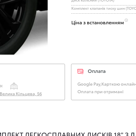
Комплект клапанів тиску шин (TOY
Ціна з встановленням
Оплата
Google Pay,
Карткою онлайн
з:
Оплата при отримані
. Велика Кільцева, 56
ПЛЕКТ ЛЕГКОСПЛАВНИХ ДИСКІВ 18" З Д