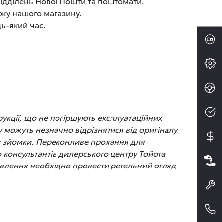
 відділень Нової Пошти та поштомати.
ажу нашого магазину.
дь-який час.
рукції, що не погіршують експлуатаційних
 можуть незначно відрізнятися від оригіналу
час зйомки. Переконливе прохання для
до консультантів дилерського центру Тойота
новлення необхідно провести ретельний огляд