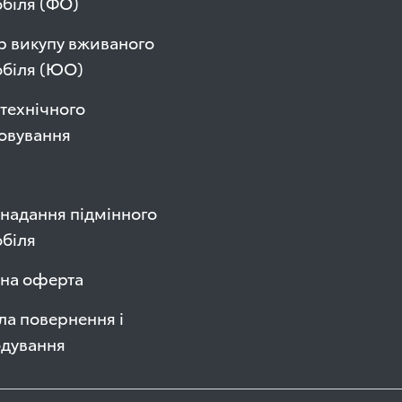
біля (ФО)
р викупу вживаного
обіля (ЮО)
технічного
овування
надання підмінного
біля
чна оферта
а повернення і
одування