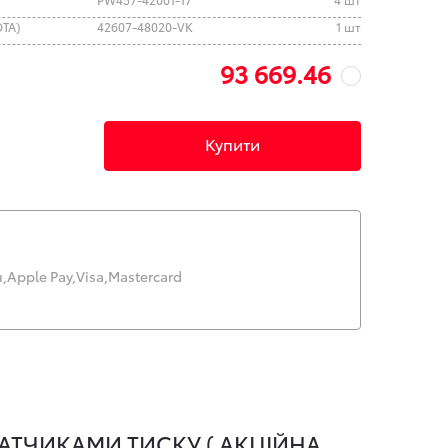
OTA)
42607-48020-VK
1 шт
93 669.46
Купити
,
Apple Pay,
Visa,
Mastercard
АТЧИКАМИ ТИСКУ ( АКЦІЙНА