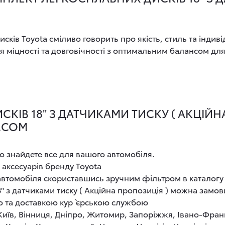
ків Toyota сміливо говорить про якість, стиль та індив
 міцності та довговічності з оптимальним балансом дл
ІВ 18" З ДАТЧИКАМИ ТИСКУ ( АКЦІЙНА
A.COM
о знайдете все для вашого автомобіля.
 аксесуарів бренду Toyota
 автомобіля скориставшись зручним фільтром в каталогу
 з датчиками тиску ( Акційна пропозиція ) можна замови
ю та доставкою кур`єрською службою
 Київ, Вінниця, Дніпро, Житомир, Запоріжжя, Івано-Фран