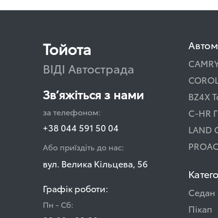
Тойота
Автом
CAMR
ВІДІ Автострада
COROL
Зв’яжіться з нами
BZ4X T
за телефоном:
C-HR Г
+38 044 591 50 04
LAND 
PROAC
Або приїздіть до нас:
вул. Велика Кільцева, 56
Катего
Графік роботи:
Седан
Пн - Сб:
Пікап