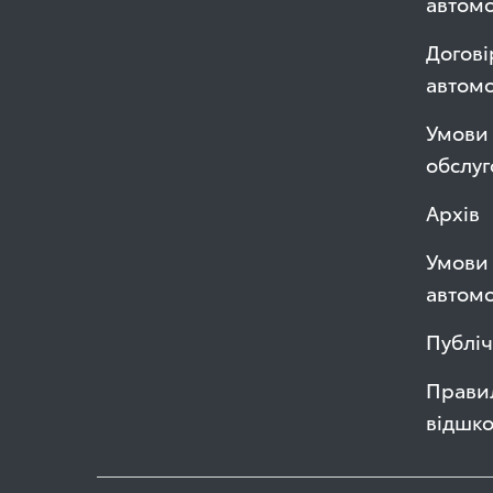
автомо
Догові
автом
Умови 
обслуг
Архів
Умови 
автомо
Публі
Правил
відшк