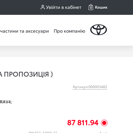
Увійти в кабінет
Кошик
0
частини та аксесуари
Про компанію
А ПРОПОЗИЦІЯ )
Артикул:000003482
RAV4;
87 811.94
PW457-42001-17
4 шт