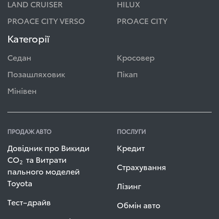
LAND CRUISER
HILUX
PROACE CITY VERSO
PROACE CITY
Категорії
Седан
Кросовер
Позашляховик
Пікап
Мінівен
ПРОДАЖ АВТО
ПОСЛУГИ
Довідник про Викиди
Кредит
СО
та Витрати
2
Страхування
пального моделей
Toyota
Лізинг
Тест–драйв
Обмін авто