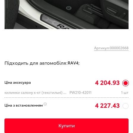
Артикул:000002668
Підходить для автомобіля:
RAV4;
4 204.93
Ціна аксесуара
килимки салону к-кт (текстильні) RAV4 (TOYOTA)
PW210-42011
1 шт
4 227.43
Ціна з встановленням
Купити