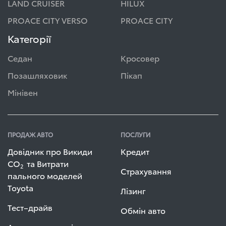
LAND CRUISER
HILUX
PROACE CITY VERSO
PROACE CITY
Категорії
Седан
Кросовер
Позашляховик
Пікап
Мінівен
ПРОДАЖ АВТО
ПОСЛУГИ
Довідник про Викиди
Кредит
СО
та Витрати
2
Страхування
пального моделей
Toyota
Лізинг
Тест–драйв
Обмін авто