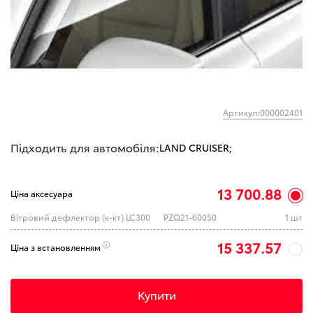
Артикул:000002401
Підходить для автомобіля:
LAND CRUISER;
13 700.88
Ціна аксесуара
Вітровий дефлектор (к-кт) LC300
PZQ21-60050
1 шт
15 337.57
Ціна з встановленням
Купити