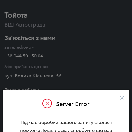
Тойота
ВІДІ Автострада
Зв’яжіться з нами
за телефоном:
+38 044 591 50 04
Або приїздіть до нас:
вул. Велика Кільцева, 56
Графік роботи:
×
Пн - Сб:
Server Error
08:00 - 20:00
Нд:
09:00 - 18:00
Під час обробки вашого запиту сталася
помилка. Будь ласка, спробуйте ще раз