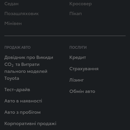
Седан
Кросовер
Позашляховик
Пікап
Мінівен
ПРОДАЖ АВТО
ПОСЛУГИ
Довідник про Викиди
Кредит
СО
та Витрати
2
Страхування
пального моделей
Toyota
Лізинг
Тест–драйв
Обмін авто
Авто в наявності
Авто з пробігом
Корпоративні продажі