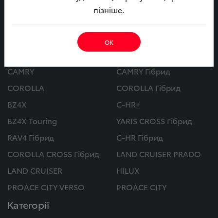
МИ В СОЦ. МЕРЕЖАХ
пізніше.
ОК
Автомобілі
CAMRY
CAMRY Гібрид
COROLLA
COROLLA Гібрид
BZ4X
C-HR+
BZ4X Touring
YARIS CROSS Гібрид
RAV4 Гібрид
C-HR Гібрид
COROLLA CROSS Гібрид
LAND CRUISER PRADO
LAND CRUISER
HILUX
PROACE CITY VERSO
PROACE CITY
Категорії