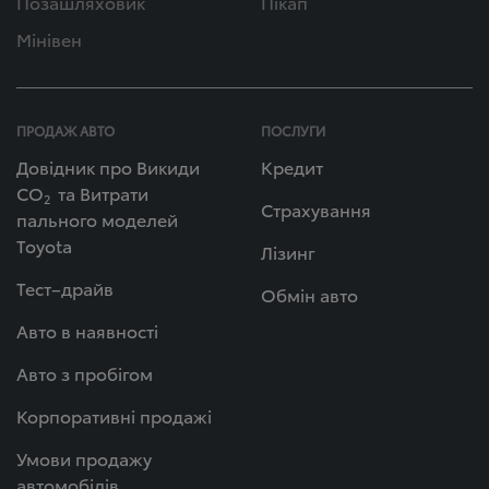
Позашляховик
Пікап
Мінівен
ПРОДАЖ АВТО
ПОСЛУГИ
Довідник про Викиди
Кредит
СО
та Витрати
2
Страхування
пального моделей
Toyota
Лізинг
Тест–драйв
Обмін авто
Авто в наявності
Авто з пробігом
Корпоративні продажі
Умови продажу
автомобілів