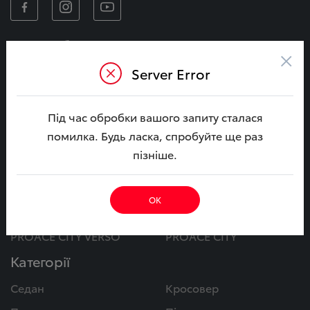
Автомобілі
×
CAMRY
CAMRY Гібрид
Server Error
COROLLA
COROLLA Гібрид
Під час обробки вашого запиту сталася
BZ4X
C-HR+
помилка. Будь ласка, спробуйте ще раз
BZ4X Touring
YARIS CROSS Гібрид
пізніше.
RAV4 Гібрид
C-HR Гібрид
COROLLA CROSS Гібрид
LAND CRUISER PRADO
ОК
LAND CRUISER
HILUX
PROACE CITY VERSO
PROACE CITY
Категорії
Седан
Кросовер