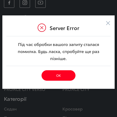
Автомобілі
×
CAMRY
CAMRY Гібрид
Server Error
COROLLA
COROLLA Гібрид
Під час обробки вашого запиту сталася
BZ4X
C-HR+
помилка. Будь ласка, спробуйте ще раз
BZ4X Touring
YARIS CROSS Гібрид
пізніше.
RAV4 Гібрид
C-HR Гібрид
COROLLA CROSS Гібрид
LAND CRUISER PRADO
ОК
LAND CRUISER
HILUX
PROACE CITY VERSO
PROACE CITY
Категорії
Седан
Кросовер