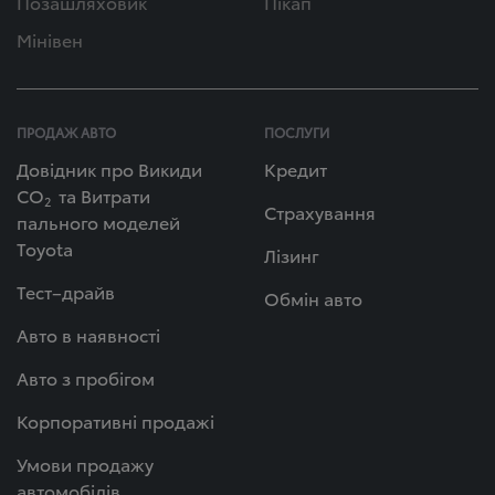
Позашляховик
Пікап
Мінівен
ПРОДАЖ АВТО
ПОСЛУГИ
Довідник про Викиди
Кредит
СО
та Витрати
2
Страхування
пального моделей
Toyota
Лізинг
Тест–драйв
Обмін авто
Авто в наявності
Авто з пробігом
Корпоративні продажі
Умови продажу
автомобілів