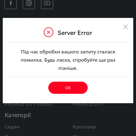
Автомобілі
×
CAMRY
CAMRY Гібрид
Server Error
COROLLA
COROLLA Гібрид
Під час обробки вашого запиту сталася
BZ4X
C-HR+
помилка. Будь ласка, спробуйте ще раз
BZ4X Touring
YARIS CROSS Гібрид
пізніше.
RAV4 Гібрид
C-HR Гібрид
COROLLA CROSS Гібрид
LAND CRUISER PRADO
ОК
LAND CRUISER
HILUX
PROACE CITY VERSO
PROACE CITY
Категорії
Седан
Кросовер