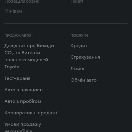
Позашляховик
Пікап
Мінівен
ПРОДАЖ АВТО
ПОСЛУГИ
Довідник про Викиди
Кредит
СО
та Витрати
2
Страхування
пального моделей
Toyota
Лізинг
Тест–драйв
Обмін авто
Авто в наявності
Авто з пробігом
Корпоративні продажі
Умови продажу
автомобілів