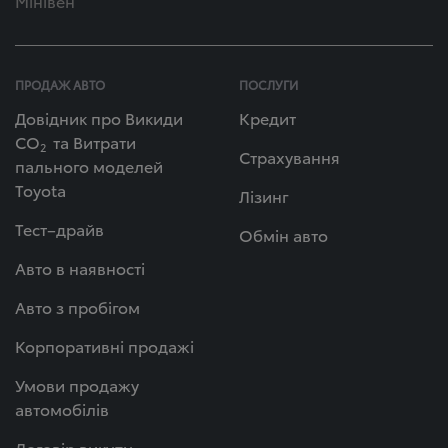
Мінівен
ПРОДАЖ АВТО
ПОСЛУГИ
Довідник про Викиди
Кредит
СО
та Витрати
2
Страхування
пального моделей
Toyota
Лізинг
Тест–драйв
Обмін авто
Авто в наявності
Авто з пробігом
Корпоративні продажі
Умови продажу
автомобілів
Договір викупу