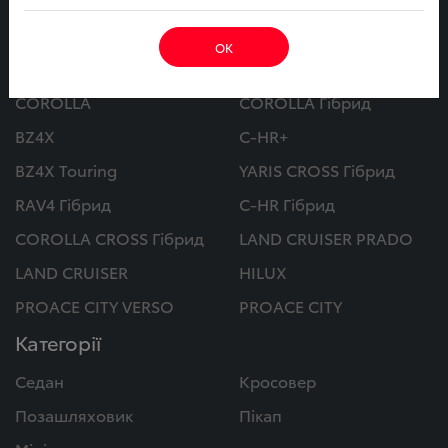
Автомобілі
ОК
CAMRY
CAMRY Гібрид
COROLLA
COROLLA Гібрид
BZ4X
C-HR+
BZ4X Touring
YARIS CROSS Гібрид
RAV4 Гібрид
C-HR Гібрид
COROLLA CROSS Гібрид
LAND CRUISER PRADO
LAND CRUISER
HILUX
PROACE CITY VERSO
PROACE CITY
Категорії
Седан
Кросовер
Позашляховик
Пікап