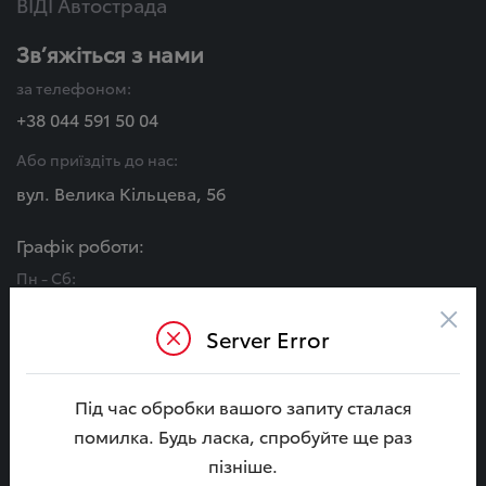
ВІДІ Автострада
Зв’яжіться з нами
за телефоном:
+38 044 591 50 04
Або приїздіть до нас:
вул. Велика Кільцева, 56
Графік роботи:
Пн - Сб:
08:00 - 20:00
×
Нд:
Server Error
09:00 - 18:00
Під час обробки вашого запиту сталася
МИ В СОЦ. МЕРЕЖАХ
помилка. Будь ласка, спробуйте ще раз
пізніше.