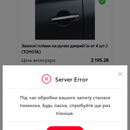
Захисні плівки на ручки дверей (к-кт 4 шт.)
(TOYOTA)
Ціна аксесуара
2 195.28
4 445.28
Ціна з встановленням
×
Server Error
Артикул:N00000178
Під час обробки вашого запиту сталася
помилка. Будь ласка, спробуйте ще раз
пізніше.