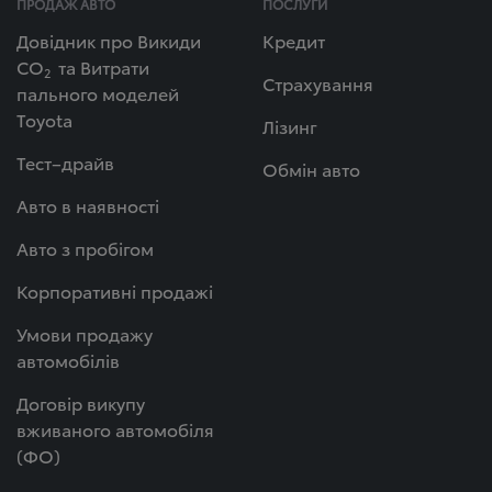
ПРОДАЖ АВТО
ПОСЛУГИ
Довідник про Викиди
Кредит
СО
та Витрати
2
Страхування
пального моделей
Toyota
Лізинг
Тест–драйв
Обмін авто
Авто в наявності
Авто з пробігом
Корпоративні продажі
Умови продажу
автомобілів
Договір викупу
вживаного автомобіля
(ФО)