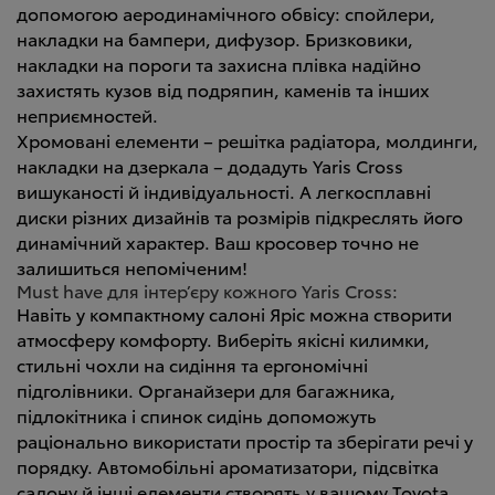
допомогою аеродинамічного обвісу: спойлери,
накладки на бампери, дифузор. Бризковики,
накладки на пороги та захисна плівка надійно
захистять кузов від подряпин, каменів та інших
неприємностей.
Хромовані елементи – решітка радіатора, молдинги,
накладки на дзеркала – додадуть Yaris Cross
вишуканості й індивідуальності. А легкосплавні
диски різних дизайнів та розмірів підкреслять його
динамічний характер. Ваш кросовер точно не
залишиться непоміченим!
Must have для інтер’єру кожного Yaris Cross:
Навіть у компактному салоні Яріс можна створити
атмосферу комфорту. Виберіть якісні килимки,
стильні чохли на сидіння та ергономічні
підголівники. Органайзери для багажника,
підлокітника і спинок сидінь допоможуть
раціонально використати простір та зберігати речі у
порядку. Автомобільні ароматизатори, підсвітка
салону й інші елементи створять у вашому Toyota