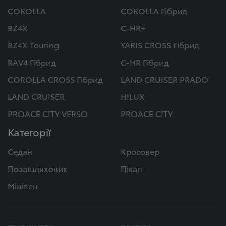
COROLLA
COROLLA Гібрид
BZ4X
C-HR+
BZ4X Touring
YARIS CROSS Гібрид
RAV4 Гібрид
C-HR Гібрид
COROLLA CROSS Гібрид
LAND CRUISER PRADO
LAND CRUISER
HILUX
PROACE CITY VERSO
PROACE CITY
Категорії
Седан
Кросовер
Позашляховик
Пікап
Мінівен