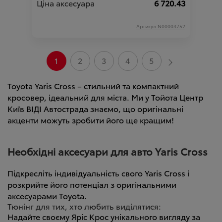
Ціна аксесуара
6 720.43
Артикул:N00003752
1
2
3
4
5
Toyota Yaris Cross – стильний та компактний
кросовер, ідеальний для міста. Ми у Тойота Центр
Київ ВІДІ Автострада знаємо, що оригінальні
акценти можуть зробити його ще кращим!
Необхідні аксесуари для авто Yaris Cross
Підкресліть індивідуальність свого Yaris Cross і
розкрийте його потенціал з оригінальними
аксесуарами Toyota.
Тюнінг для тих, хто любить виділятися:
Надайте своєму Яріс Крос унікального вигляду за