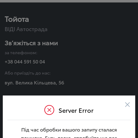
Тойота
ВІДІ Автострада
Зв’яжіться з нами
за телефоном:
+38 044 591 50 04
Або приїздіть до нас:
вул. Велика Кільцева, 56
Графік роботи:
×
Пн - Сб:
Server Error
08:00 - 20:00
Нд:
Під час обробки вашого запиту сталася
09:00 - 18:00
помилка. Будь ласка, спробуйте ще раз