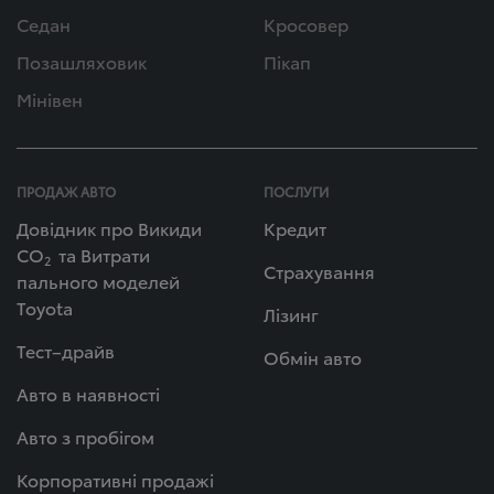
Седан
Кросовер
Позашляховик
Пікап
Мінівен
ПРОДАЖ АВТО
ПОСЛУГИ
Довідник про Викиди
Кредит
СО
та Витрати
2
Страхування
пального моделей
Toyota
Лізинг
Тест–драйв
Обмін авто
Авто в наявності
Авто з пробігом
Корпоративні продажі