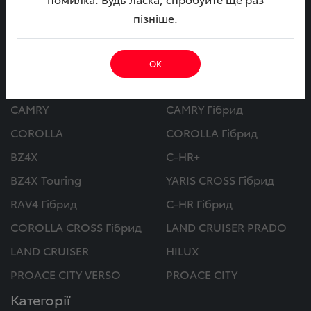
МИ В СОЦ. МЕРЕЖАХ
пізніше.
ОК
Автомобілі
CAMRY
CAMRY Гібрид
COROLLA
COROLLA Гібрид
BZ4X
C-HR+
BZ4X Touring
YARIS CROSS Гібрид
RAV4 Гібрид
C-HR Гібрид
COROLLA CROSS Гібрид
LAND CRUISER PRADO
LAND CRUISER
HILUX
PROACE CITY VERSO
PROACE CITY
Категорії