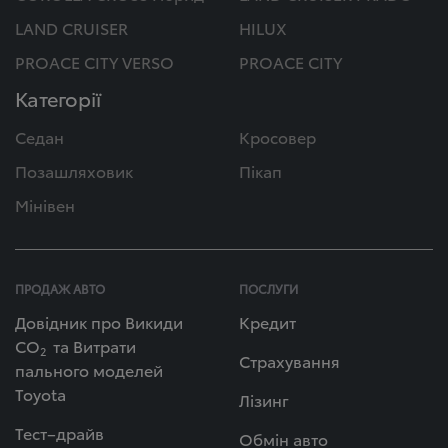
LAND CRUISER
HILUX
PROACE CITY VERSO
PROACE CITY
Категорії
Седан
Кросовер
Позашляховик
Пікап
Мінівен
ПРОДАЖ АВТО
ПОСЛУГИ
Довідник про Викиди
Кредит
СО
та Витрати
2
Страхування
пального моделей
Toyota
Лізинг
Тест–драйв
Обмін авто