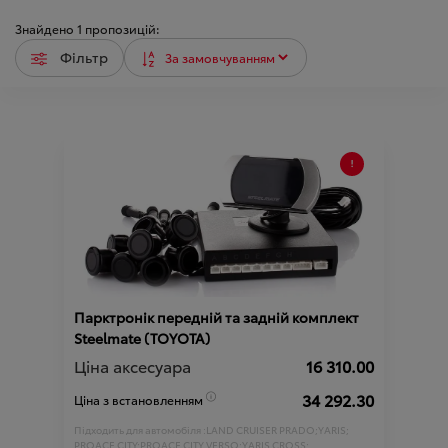
Знайдено
1
пропозицій:
Фільтр
Парктронік передній та задній комплект
Steelmate (TOYOTA)
Ціна аксесуара
16 310.00
34 292.30
Ціна з встановленням
Підходить для автомобіля :
LAND CRUISER PRADO;
YARIS;
PROACE CITY;
PROACE CITY VERSO;
YARIS CROSS;