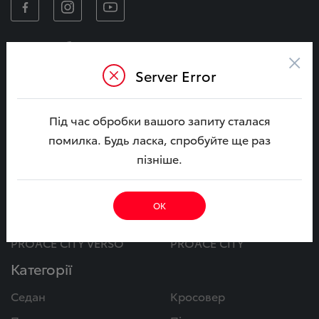
Автомобілі
×
CAMRY
CAMRY Гібрид
Server Error
COROLLA
COROLLA Гібрид
Під час обробки вашого запиту сталася
BZ4X
C-HR+
помилка. Будь ласка, спробуйте ще раз
BZ4X Touring
YARIS CROSS Гібрид
пізніше.
RAV4 Гібрид
C-HR Гібрид
COROLLA CROSS Гібрид
LAND CRUISER PRADO
ОК
LAND CRUISER
HILUX
PROACE CITY VERSO
PROACE CITY
Категорії
Седан
Кросовер