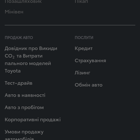
Позашляховик
Пікап
Мінівен
ПРОДАЖ АВТО
ПОСЛУГИ
Довідник про Викиди
Кредит
СО
та Витрати
2
Страхування
пального моделей
Toyota
Лізинг
Тест–драйв
Обмін авто
Авто в наявності
Авто з пробігом
Корпоративні продажі
Умови продажу
автомобілів