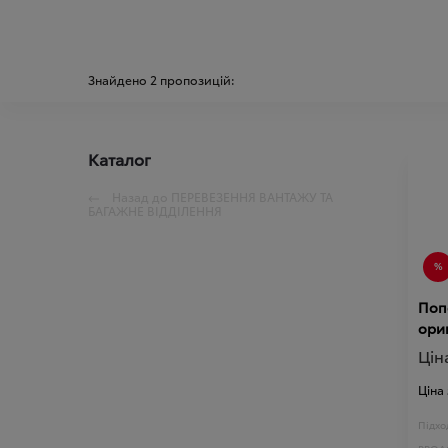
Знайдено
2
пропозицій:
Каталог
Назад до
ПЕРЕВЕЗЕННЯ ВАНТАЖУ ТА
БАГАЖНЕ ВІДДІЛЕННЯ
Попе
ориг
Цін
Ціна
Підход