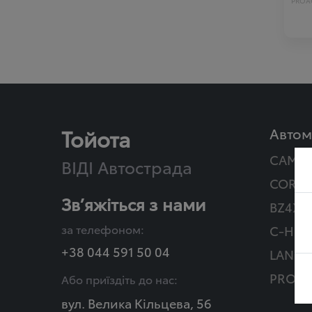
PROAC
Тойота
Автом
CAMR
ВІДІ Автострада
COROL
Зв’яжіться з нами
BZ4X T
за телефоном:
C-HR Г
+38 044 591 50 04
LAND 
PROAC
Або приїздіть до нас:
вул. Велика Кільцева, 56