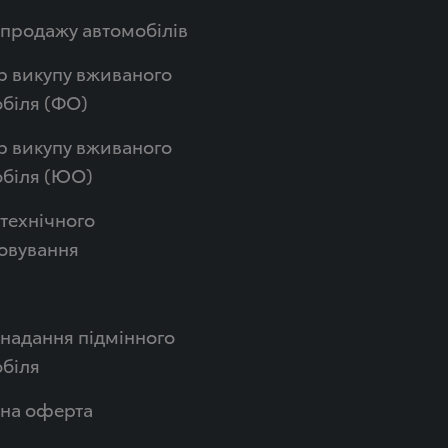
продажу автомобілів
р викупу вживаного
біля (ФО)
р викупу вживаного
обіля (ЮО)
технічного
овування
надання підмінного
біля
чна оферта