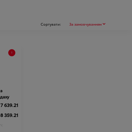
Сортувати:
ез
 даху
7 639.21
8 359.21
Y;