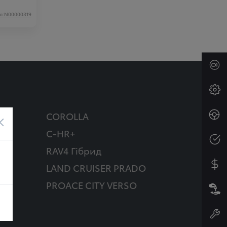
л:N00000319
COROLLA
×
C-HR+
RAV4 Гібрид
д
LAND CRUISER PRADO
PROACE CITY VERSO