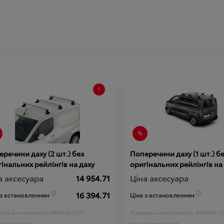
речини даху (2 шт.) без
Поперечини даху (1 шт.) б
інальних рейлінгів на даху
оригінальних рейлінгів на
а аксесуара
14 954.71
Ціна аксесуара
16 394.71
 з встановленням
Ціна з встановленням
ить для автомобіля :
PROACE CITY;
Підходить для автомобіля :
PROACE CIT