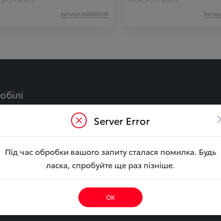
E CITY VERSO;
PROACE CITY VERSO;
Артикул:N00000318
Артику
обілі
Y
CAMRY Гібрид
Server Error
LA Гібрид
BZ4X
ouring
YARIS CROSS Гібрид
Під час обробки вашого запиту сталася помилка. Будь
ібрид
COROLLA CROSS Гібри
ласка, спробуйте ще раз пізніше.
CRUISER
HILUX
E CITY
ОК