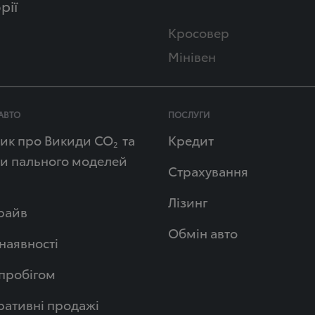
рії
Кросовер
Мінівен
АВТО
ПОСЛУГИ
ик про Викиди СО
та
Кредит
2
и пального моделей
Страхування
Лізинг
райв
Обмін авто
 наявності
 пробігом
ативні продажі