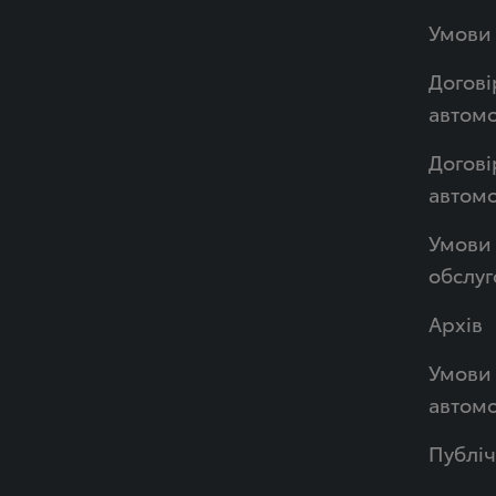
Умови 
Догові
автомо
Догові
автом
Умови 
обслуг
Архів
Умови 
автомо
Публі