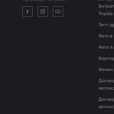
Витрат
Toyota
Тест–д
Авто в
Авто з
Корпор
Умови 
Догові
автомо
Догові
автом