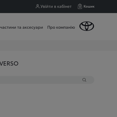
Увійти в кабінет
Кошик
0
частини та аксесуари
Про компанію
 VERSO