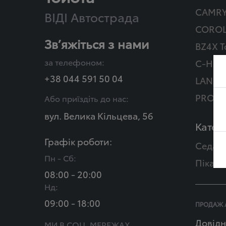
CAMR
ВІДІ Автострада
COROL
Зв’яжіться з нами
BZ4X T
за телефоном:
C-HR Г
+38 044 591 50 04
LAND 
PROAC
Або приїздіть до нас:
вул. Велика Кільцева, 56
Катего
Графік роботи:
Седан
Пн - Сб:
Пікап
08:00 - 20:00
Нд:
09:00 - 18:00
ПРОДАЖ 
Довідн
МИ В СОЦ. МЕРЕЖАХ