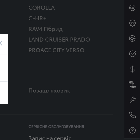
COROLLA
C-HR+
RAV4 Гібрид
д
LAND CRUISER PRADO
×
PROACE CITY VERSO
Позашляховик
СЕРВІСНЕ ОБСЛУГОВУВАННЯ
Запис на сервіс