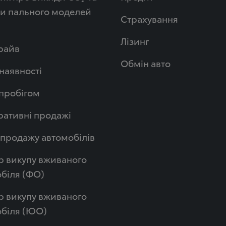
и пального моделей
Страхування
Лізинг
райв
Обмін авто
 наявності
 пробігом
ативні продажі
продажу автомобілів
р викупу вживаного
біля (ФО)
р викупу вживаного
обіля (ЮО)