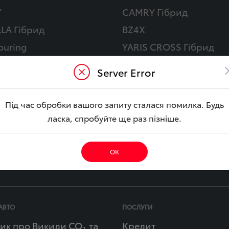
Y
CAMRY Гібрид
LA Гібрид
BZ4X
ouring
YARIS CROSS Гібрид
ібрид
COROLLA CROSS Гібри
Server Error
CRUISER
HILUX
E CITY
Під час обробки вашого запиту сталася помилка. Будь
ласка, спробуйте ще раз пізніше.
рії
Кросовер
ОК
Мінівен
АВТО
ПОСЛУГИ
ик про Викиди СО
та
Кредит
2