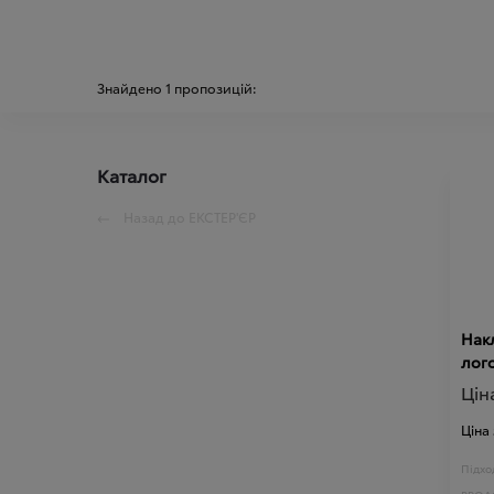
Знайдено
1
пропозицій:
Каталог
Назад до
ЕКСТЕР'ЄР
Накл
Цін
Ціна
Підход