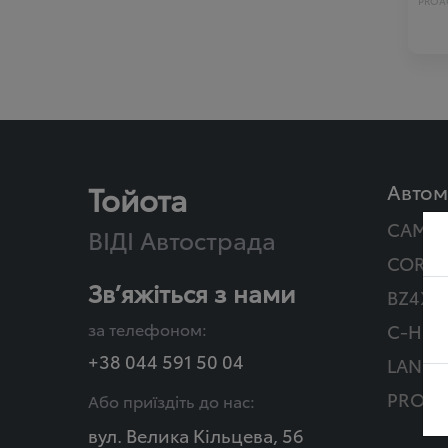
PROAC
Тойота
Автом
CAMR
ВІДІ Автострада
COROL
Зв’яжіться з нами
BZ4X T
за телефоном:
C-HR Г
+38 044 591 50 04
LAND 
PROAC
Або приїздіть до нас:
вул. Велика Кільцева, 56