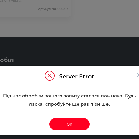
E CITY VERSO;
Артикул:N00000317
обілі
Y
CAMRY Гібрид
Server Error
LA Гібрид
BZ4X
ouring
YARIS CROSS Гібрид
Під час обробки вашого запиту сталася помилка. Будь
ібрид
COROLLA CROSS Гібри
ласка, спробуйте ще раз пізніше.
CRUISER
HILUX
E CITY
ОК