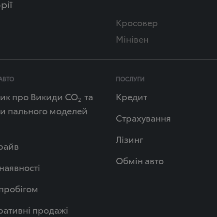
рії
Кросовер
Мінівен
АВТО
ПОСЛУГИ
ик про Викиди СО
та
Кредит
2
и пального моделей
Страхування
Лізинг
райв
Обмін авто
 наявності
 пробігом
ативні продажі