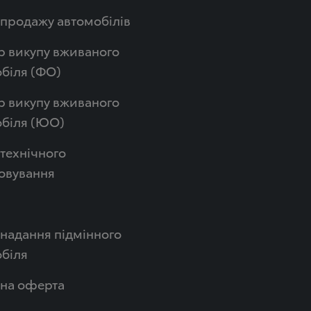
продажу автомобілів
р викупу вживаного
біля (ФО)
р викупу вживаного
обіля (ЮО)
технічного
овування
надання підмінного
біля
чна оферта