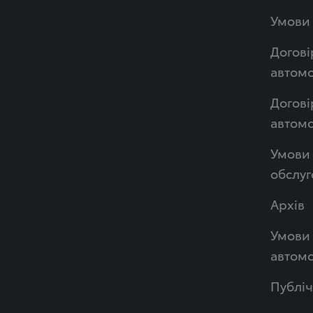
Умови 
Догові
автомо
Догові
автом
Умови 
обслуг
Архів
Умови 
автомо
Публі