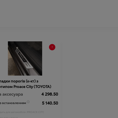
адки порогів (к-кт) з
логотипом Proace City (TOYOTA)
а аксесуара
4 298.50
5 140.50
 з встановленням
ить для автомобіля :
PROACE CITY;