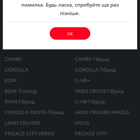
09:00 - 18:00
помилка. Будь ласка, спробуйте ще раз
пізніше.
МИ В СОЦ. МЕРЕЖАХ
ОК
Автомобілі
CAMRY
CAMRY Гібрид
COROLLA
COROLLA Гібрид
BZ4X
C-HR+
BZ4X Touring
YARIS CROSS Гібрид
RAV4 Гібрид
C-HR Гібрид
COROLLA CROSS Гібрид
LAND CRUISER PRADO
LAND CRUISER
HILUX
PROACE CITY VERSO
PROACE CITY