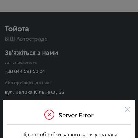
Тойота
ВІДІ Автострада
Зв’яжіться з нами
за телефоном:
+38 044 591 50 04
Або приїздіть до нас:
вул. Велика Кільцева, 56
×
Графік роботи:
Server Error
Пн - Сб:
08:00 - 20:00
Нд:
Під час обробки вашого запиту сталася