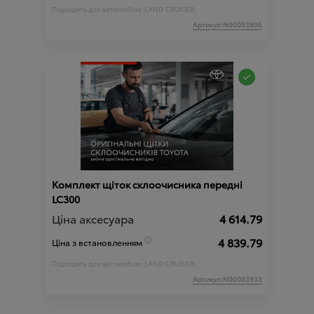
Підходить для автомобіля :
LAND CRUISER;
Артикул:N00003806
Комплект щіток склоочисника передні
LC300
Ціна аксесуара
4 614.79
4 839.79
Ціна з встановленням
Підходить для автомобіля :
LAND CRUISER;
Артикул:N00003933