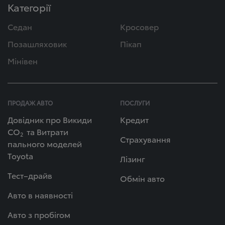
Категорії
Седан
Кросовер
Позашляховик
Пікап
Мінівен
ПРОДАЖ АВТО
ПОСЛУГИ
Довідник про Викиди
Кредит
СО
та Витрати
2
Страхування
пального моделей
Toyota
Лізинг
Тест–драйв
Обмін авто
Авто в наявності
Авто з пробігом