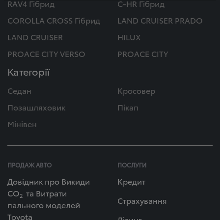
RAV4 Гібрид
C-HR Гібрид
COROLLA CROSS Гібрид
LAND CRUISER PRADO
LAND CRUISER
HILUX
PROACE CITY VERSO
PROACE CITY
Категорії
Седан
Кросовер
Позашляховик
Пікап
Мінівен
ПРОДАЖ АВТО
ПОСЛУГИ
Довідник про Викиди
Кредит
СО
та Витрати
2
Страхування
пального моделей
Toyota
Лізинг