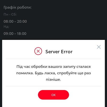
Графік роботи:
Пн - Сб:
08:00 - 20:00
Нд:
09:00 - 18:00
МИ В СОЦ. МЕРЕЖАХ
×
Server Error
Під час обробки вашого запиту сталася
Автомобілі
помилка. Будь ласка, спробуйте ще раз
CAMRY
CAMRY Гібрид
пізніше.
COROLLA
COROLLA Гібрид
BZ4X
C-HR+
ОК
BZ4X Touring
YARIS CROSS Гібрид