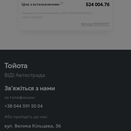
524 004.76
Ціна з встановленням
Підходить для автомобіля :
LAND CRUISER PRADO;
LAND CRUISER;
Артикул:N00003971
Тойота
ВІДІ Автострада
Зв’яжіться з нами
за телефоном:
+38 044 591 50 04
Або приїздіть до нас:
вул. Велика Кільцева, 56