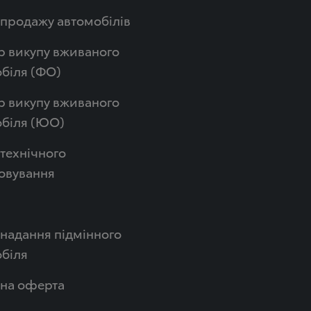
продажу автомобілів
р викупу вживаного
біля (ФО)
р викупу вживаного
обіля (ЮО)
технічного
овування
надання підмінного
біля
чна оферта