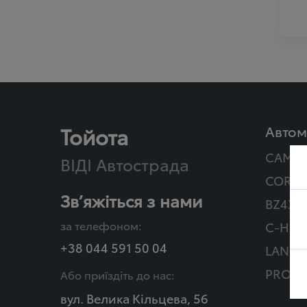
Тойота
Автом
CAMR
ВІДІ Автострада
COROL
Зв’яжіться з нами
BZ4X T
за телефоном:
C-HR Г
+38 044 591 50 04
LAND 
PROAC
Або приїздіть до нас:
вул. Велика Кільцева, 56