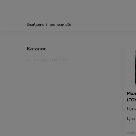
Знайдено
3
пропозицій:
Каталог
Назад до
ЕКСТЕР'ЄР
Молд
(TO
Цін
Ціна
Підход