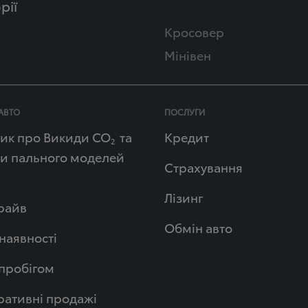
рії
Кросовер
Мінівен
АВТО
ПОСЛУГИ
ик про Викиди СО
та
Кредит
2
и пального моделей
Страхування
Лізинг
райв
Обмін авто
 наявності
 пробігом
ативні продажі