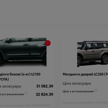
інги бокові (к-кт) LC150
Молдинги дверей LC250 (
YOTA)
Ціна аксесуара
а аксесуара
31 082.39
Ціна з встановленням
32 824.39
 з встановленням
Підходить для автомобіля :
LAND CRUI
ить для автомобіля :
LAND CRUISER PRADO;