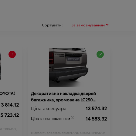
Сортувати:
TOYOTA)
Декоративна накладка дверей
багажника, хромована LC250
3 814.12
(TOYOTA)
Ціна аксесуара
13 574.32
5 723.12
14 583.32
Ціна з встановленням
SER PRADO;
Підходить для автомобіля :
LAND CRUISER PRADO;