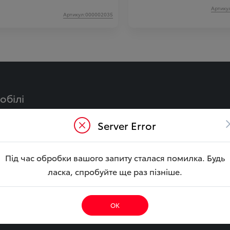
Артику
Артикул:000002035
обілі
Y
CAMRY Гібрид
Server Error
LA Гібрид
BZ4X
ouring
YARIS CROSS Гібрид
Під час обробки вашого запиту сталася помилка. Будь
ібрид
COROLLA CROSS Гібри
ласка, спробуйте ще раз пізніше.
CRUISER
HILUX
E CITY
ОК