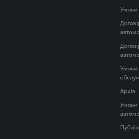
Умови 
Догові
автомо
Догові
автом
Умови 
обслуг
Архів
Умови 
автомо
Публі