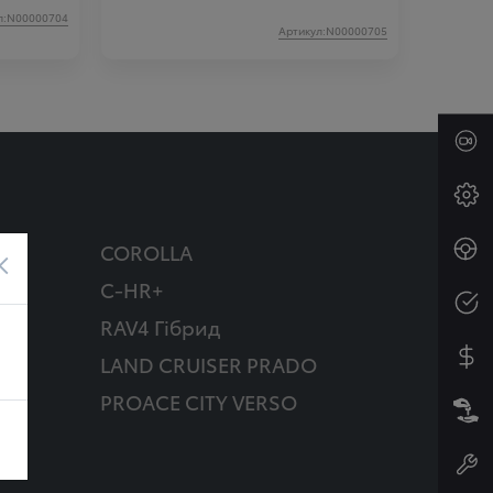
л:N00000704
Артикул:N00000705
COROLLA
×
C-HR+
RAV4 Гібрид
д
LAND CRUISER PRADO
PROACE CITY VERSO