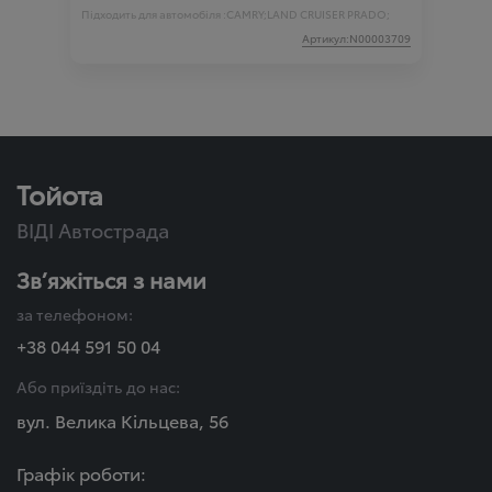
Підходить для автомобіля :
CAMRY;
LAND CRUISER PRADO;
Артикул:N00003709
Тойота
ВІДІ Автострада
Зв’яжіться з нами
за телефоном:
+38 044 591 50 04
Або приїздіть до нас:
вул. Велика Кільцева, 56
Графік роботи: