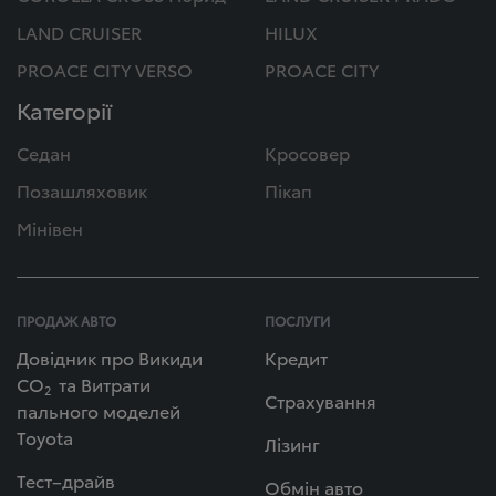
LAND CRUISER
HILUX
PROACE CITY VERSO
PROACE CITY
Категорії
Седан
Кросовер
Позашляховик
Пікап
Мінівен
ПРОДАЖ АВТО
ПОСЛУГИ
Довідник про Викиди
Кредит
СО
та Витрати
2
Страхування
пального моделей
Toyota
Лізинг
Тест–драйв
Обмін авто