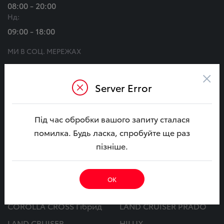
08:00 - 20:00
Нд:
09:00 - 18:00
МИ В СОЦ. МЕРЕЖАХ
×
Server Error
Автомобілі
Під час обробки вашого запиту сталася
CAMRY
CAMRY Гібрид
помилка. Будь ласка, спробуйте ще раз
COROLLA
COROLLA Гібрид
пізніше.
BZ4X
C-HR+
BZ4X Touring
YARIS CROSS Гібрид
ОК
RAV4 Гібрид
C-HR Гібрид
COROLLA CROSS Гібрид
LAND CRUISER PRADO
LAND CRUISER
HILUX