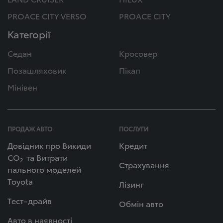
PROACE CITY VERSO
PROACE CITY
Категорії
Седан
Кросовер
Позашляховик
Пікап
Мінівен
ПРОДАЖ АВТО
ПОСЛУГИ
Довідник про Викиди
Кредит
СО
та Витрати
2
Страхування
пального моделей
Toyota
Лізинг
Тест–драйв
Обмін авто
Авто в наявності