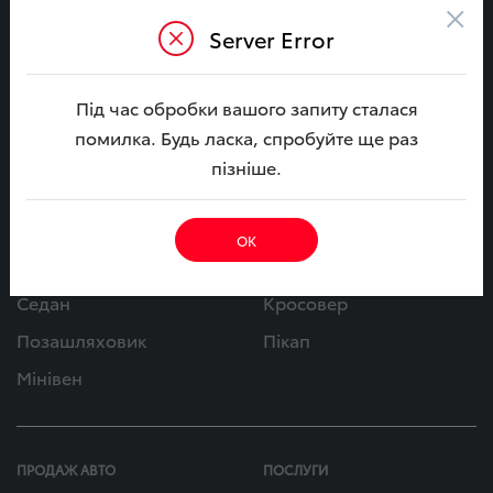
×
BZ4X
C-HR+
Server Error
BZ4X Touring
YARIS CROSS Гібрид
RAV4 Гібрид
Під час обробки вашого запиту сталася
C-HR Гібрид
помилка. Будь ласка, спробуйте ще раз
COROLLA CROSS Гібрид
LAND CRUISER PRADO
пізніше.
LAND CRUISER
HILUX
PROACE CITY VERSO
PROACE CITY
ОК
Категорії
Седан
Кросовер
Позашляховик
Пікап
Мінівен
ПРОДАЖ АВТО
ПОСЛУГИ