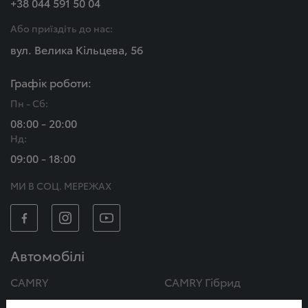
+38 044 591 50 04
Або приїздіть до нас:
вул. Велика Кільцева, 56
Графік роботи:
Пн - Сб:
08:00 - 20:00
Нд:
09:00 - 18:00
МИ В СОЦ. МЕРЕЖАХ
Автомобілі
CAMRY
CAMRY Гібрид
COROLLA
COROLLA Гібрид