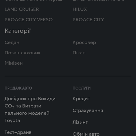
LAND CRUISER
HILUX
PROACE CITY VERSO
PROACE CITY
Категорії
Седан
Кросовер
Позашляховик
Пікап
Мінівен
ПРОДАЖ АВТО
ПОСЛУГИ
Довідник про Викиди
Кредит
СО
та Витрати
2
Страхування
пального моделей
Toyota
Лізинг
Тест–драйв
Обмін авто