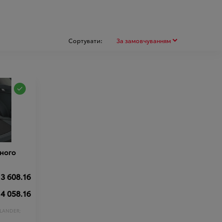
Сортувати:
жного
3 608.16
4 058.16
LANDER;