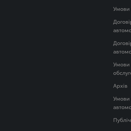
Умови 
Догові
автомо
Догові
автом
Умови 
обслуг
Архів
Умови 
автомо
Публі