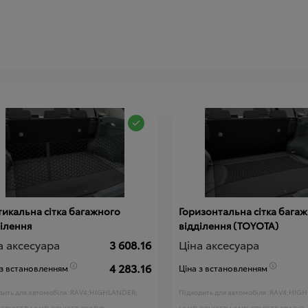
икальна сітка багажного
Горизонтальна сітка бага
ілення
відділення (TOYOTA)
а аксесуара
3 608.16
Ціна аксесуара
4 283.16
 з встановленням
Ціна з встановленням
ить для автомобіля :
RAV4;
HIGHLANDER;
Підходить для автомобіля :
RAV4;
HIGH