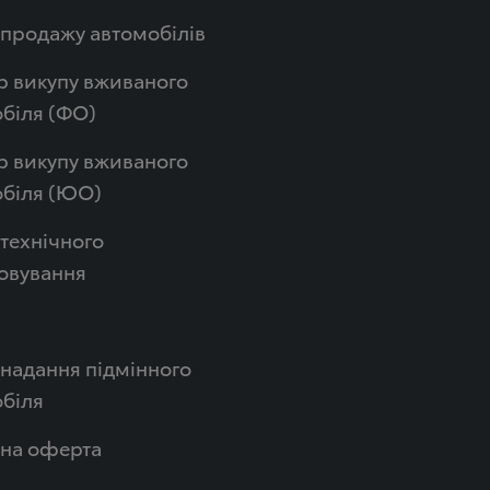
продажу автомобілів
р викупу вживаного
біля (ФО)
р викупу вживаного
обіля (ЮО)
технічного
овування
надання підмінного
біля
чна оферта