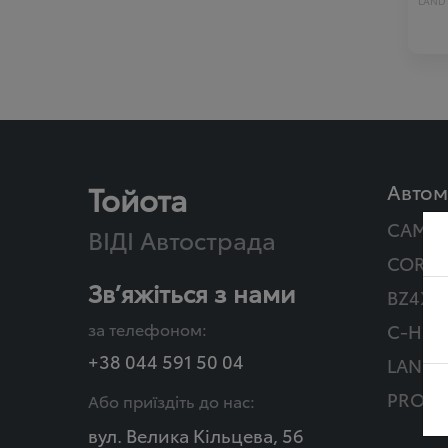
LAND 
Тойота
Автом
CAMR
ВІДІ Автострада
COROL
Зв’яжіться з нами
BZ4X T
за телефоном:
C-HR Г
+38 044 591 50 04
LAND 
PROAC
Або приїздіть до нас:
вул. Велика Кільцева, 56