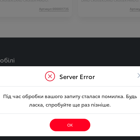
CRUISER;
LAND CRUISER PRADO;
LAND CRUISER;
LAND CRUISER PRADO;
Артикул:000001735
Артик
обілі
Y
CAMRY Гібрид
Server Error
LA Гібрид
BZ4X
ouring
YARIS CROSS Гібрид
Під час обробки вашого запиту сталася помилка. Будь
ібрид
COROLLA CROSS Гібри
ласка, спробуйте ще раз пізніше.
CRUISER
HILUX
E CITY
ОК