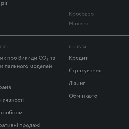
рії
Кросовер
Мінівен
АВТО
ПОСЛУГИ
ик про Викиди СО
та
Кредит
2
и пального моделей
Страхування
Лізинг
райв
Обмін авто
 наявності
 пробігом
ативні продажі