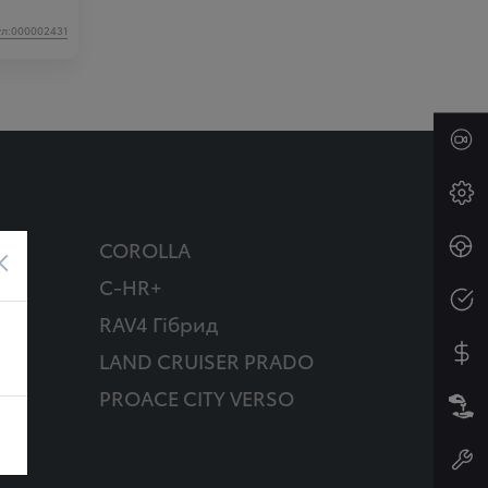
ул:000002431
COROLLA
×
C-HR+
RAV4 Гібрид
д
LAND CRUISER PRADO
PROACE CITY VERSO