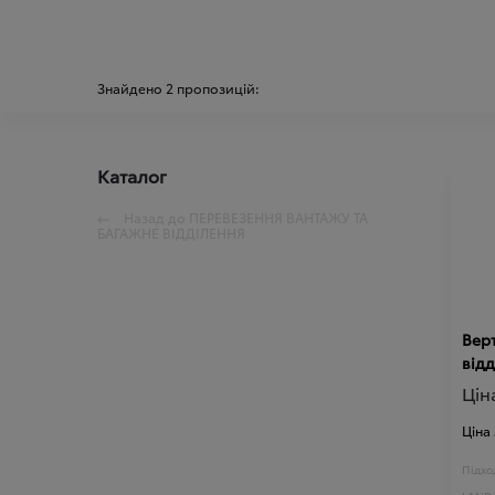
Знайдено
2
пропозицій:
Каталог
Назад до
ПЕРЕВЕЗЕННЯ ВАНТАЖУ ТА
БАГАЖНЕ ВІДДІЛЕННЯ
Верт
відд
Цін
Ціна
Підход