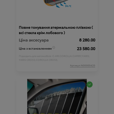
Повне тонування атермальною плівкою (
всі стекла крім лобового )
Ціна аксесуара
8 280.00
23 580.00
Ціна з встановленням
Підходить для автомобіля :
C-HR;
COROLLA;
CAMRY;
YARIS;
YARIS CROSS;
COROLLA CROSS;
Артикул:N00000420