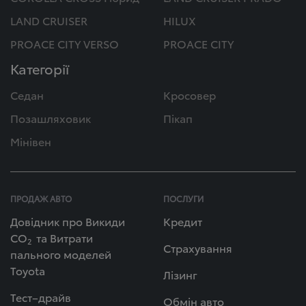
LAND CRUISER
HILUX
PROACE CITY VERSO
PROACE CITY
Категорії
Седан
Кросовер
Позашляховик
Пікап
Мінівен
ПРОДАЖ АВТО
ПОСЛУГИ
Довідник про Викиди
Кредит
СО
та Витрати
2
Страхування
пального моделей
Toyota
Лізинг
Тест–драйв
Обмін авто