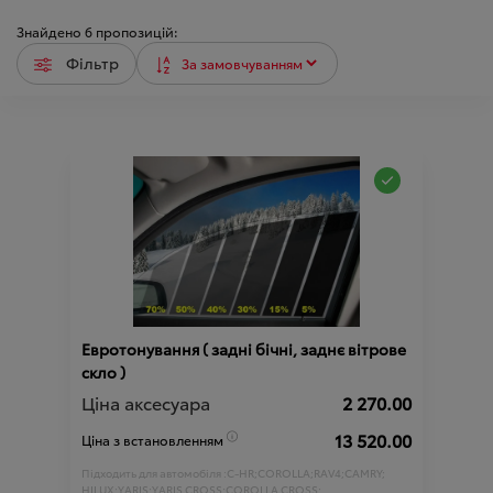
Знайдено
6
пропозицій:
Фільтр
Евротонування ( задні бічні, заднє вітрове
скло )
Ціна аксесуара
2 270.00
13 520.00
Ціна з встановленням
Підходить для автомобіля :
C-HR;
COROLLA;
RAV4;
CAMRY;
HILUX;
YARIS;
YARIS CROSS;
COROLLA CROSS;