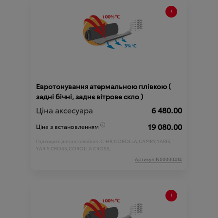
Евротонування атермальною плівкою (
задні бічні, заднє вітрове скло )
Ціна аксесуара
6 480.00
19 080.00
Ціна з встановленням
Підходить для автомобіля :
C-HR;
COROLLA;
CAMRY;
YARIS;
YARIS CROSS;
COROLLA CROSS;
Артикул:N00000414