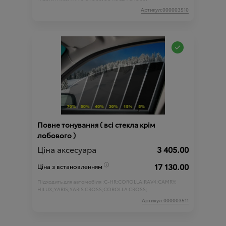
Артикул:000003510
Повне тонування ( всі стекла крім
лобового )
Ціна аксесуара
3 405.00
17 130.00
Ціна з встановленням
Підходить для автомобіля :
C-HR;
COROLLA;
RAV4;
CAMRY;
HILUX;
YARIS;
YARIS CROSS;
COROLLA CROSS;
Артикул:000003511