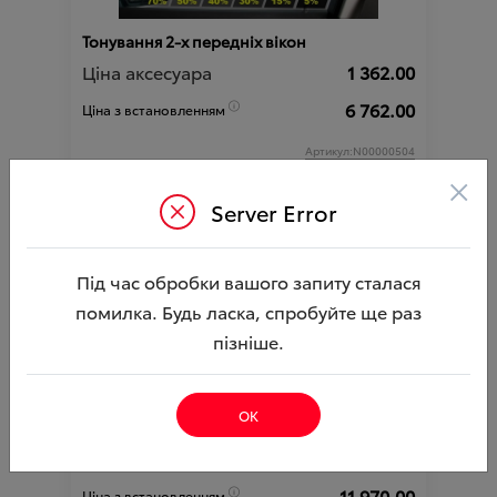
Тонування 2-х передніх вікон
Ціна аксесуара
1 362.00
6 762.00
Ціна з встановленням
Артикул:N00000504
×
Server Error
Під час обробки вашого запиту сталася
помилка. Будь ласка, спробуйте ще раз
пізніше.
Тонування атермальною плівкою 2-х
ОК
передніх вікон
Ціна аксесуара
4 320.00
11 970.00
Ціна з встановленням