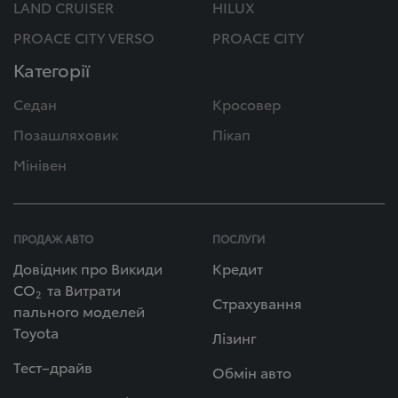
LAND CRUISER
HILUX
PROACE CITY VERSO
PROACE CITY
Категорії
Седан
Кросовер
Позашляховик
Пікап
Мінівен
ПРОДАЖ АВТО
ПОСЛУГИ
Довідник про Викиди
Кредит
СО
та Витрати
2
Страхування
пального моделей
Toyota
Лізинг
Тест–драйв
Обмін авто