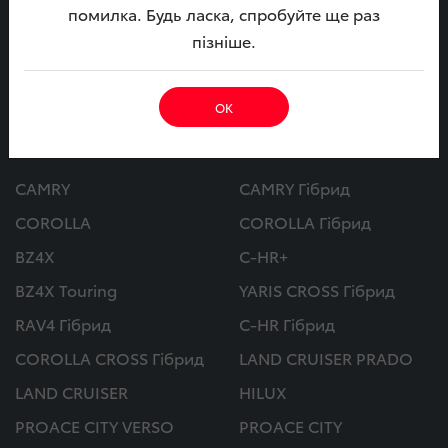
09:00 - 18:00
помилка. Будь ласка, спробуйте ще раз
пізніше.
МИ В СОЦ. МЕРЕЖАХ
ОК
Автомобілі
CAMRY
CAMRY Гібрид
COROLLA
COROLLA Гібрид
BZ4X
C-HR+
BZ4X Touring
YARIS CROSS Гібрид
RAV4 Гібрид
C-HR Гібрид
COROLLA CROSS Гібрид
LAND CRUISER PRADO
LAND CRUISER
HILUX
PROACE CITY VERSO
PROACE CITY