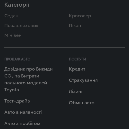
Категорії
Седан
Кросовер
Позашляховик
Пікап
Мінівен
ПРОДАЖ АВТО
ПОСЛУГИ
Довідник про Викиди
Кредит
СО
та Витрати
2
Страхування
пального моделей
Toyota
Лізинг
Тест–драйв
Обмін авто
Авто в наявності
Авто з пробігом