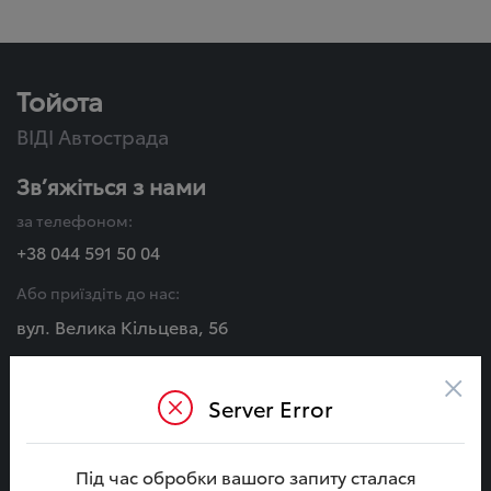
Тойота
ВІДІ Автострада
Зв’яжіться з нами
за телефоном:
+38 044 591 50 04
Або приїздіть до нас:
вул. Велика Кільцева, 56
×
Графік роботи:
Server Error
Пн - Сб:
08:00 - 20:00
Нд:
Під час обробки вашого запиту сталася