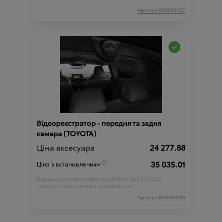
Артикул:000003457
Відеореєстратор - передня та задня
камера (TOYOTA)
Ціна аксесуара
24 277.88
35 035.01
Ціна з встановленням
Підходить для автомобіля :
C-HR;
RAV4;
YARIS CROSS;
COROLLA CROSS;
LAND CRUISER PRADO;
Артикул:N00000219