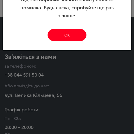
помилка. Будь ласка, спробуйте ще раз
пізніше.
Тойота
ОК
ВІДІ Автострада
Зв’яжіться з нами
за телефоном:
+38 044 591 50 04
Або приїздіть до нас:
вул. Велика Кільцева, 56
Графік роботи:
Пн - Сб:
08:00 - 20:00
Нд: