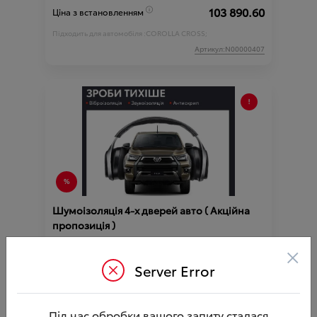
103 890.60
Ціна з встановленням
Підходить для автомобіля :
COROLLA CROSS;
Артикул:N00000407
Шумоізоляція 4-х дверей авто ( Акційна
пропозиція )
Ціна аксесуара
12 410.84
×
Server Error
30 410.84
Ціна з встановленням
Артикул:N00000516
Під час обробки вашого запиту сталася