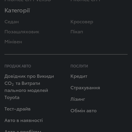
Категорії
Седан
Кросовер
Позашляховик
Пікап
Мінівен
ПРОДАЖ АВТО
ПОСЛУГИ
Довідник про Викиди
Кредит
СО
та Витрати
2
Страхування
пального моделей
Toyota
Лізинг
Тест–драйв
Обмін авто
Авто в наявності
Авто з пробігом