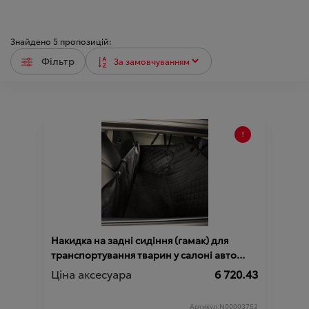
Знайдено
5
пропозицій:
Фільтр
Накидка на задні сидіння (гамак) для
транспортування тварин у салоні авто
(TOYOTA)
Ціна аксесуара
6 720.43
Артикул:N00003752