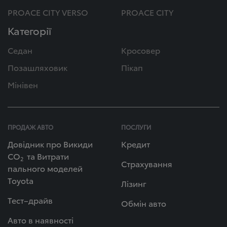
PROACE CITY VERSO
PROACE CITY
Категорії
Седан
Кросовер
Позашляховик
Пікап
Мінівен
ПРОДАЖ АВТО
ПОСЛУГИ
Довідник про Викиди
Кредит
СО
та Витрати
2
Страхування
пального моделей
Toyota
Лізинг
Тест–драйв
Обмін авто
Авто в наявності