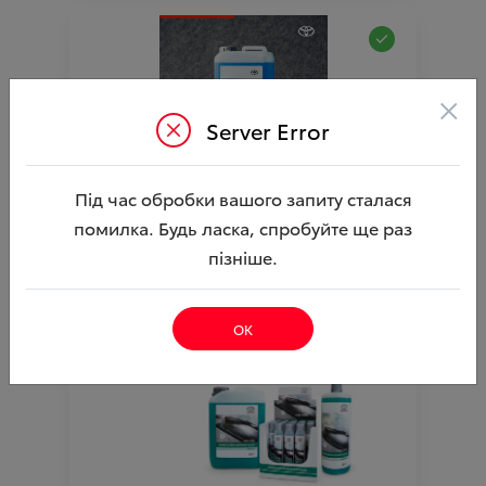
×
Server Error
Під час обробки вашого запиту сталася
Рідина омивача зимова -20 (3л) (TOYOTA)
помилка. Будь ласка, спробуйте ще раз
Ціна аксесуара
695.10
пізніше.
Артикул:N00000330
ОК