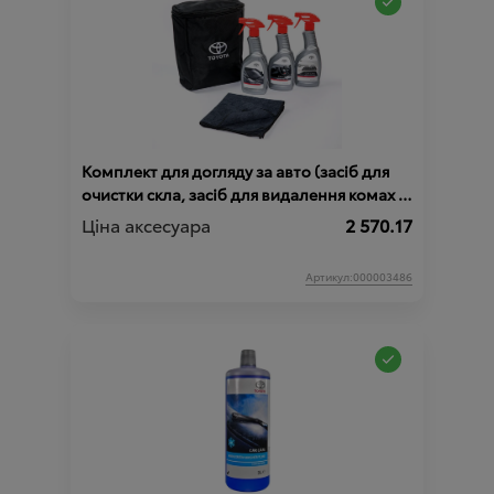
Комплект для догляду за авто (засіб для
очистки скла, засіб для видалення комах з
кузова, засіб для догляду за пластиком в
Ціна аксесуара
2 570.17
салоні)
Артикул:000003486