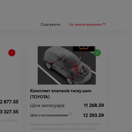
Сортувати:
Комплект клапанів тиску шин
(TOYOTA)
2 877.55
Ціна аксесуара
11 268.59
3 327.55
12 393.59
Ціна з встановленням
RAV4;
CAMRY;
Підходить для автомобіля :
COROLLA;
YARIS;
RAV4;
LAND CRUISER;
YARIS CROSS;
COROLLA CROSS;