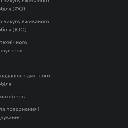
біля (ФО)
р викупу вживаного
обіля (ЮО)
технічного
овування
надання підмінного
біля
чна оферта
а повернення і
одування