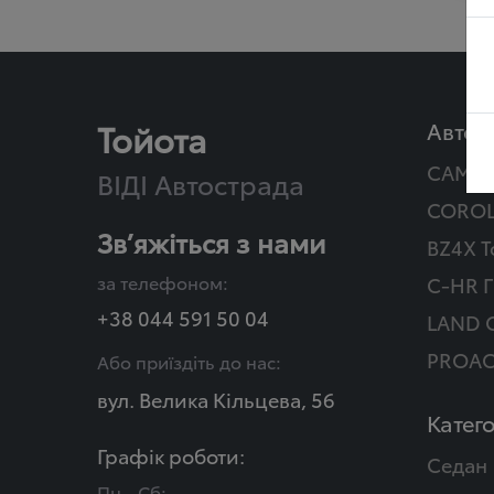
Тойота
Автом
CAMR
ВІДІ Автострада
COROL
Зв’яжіться з нами
BZ4X T
за телефоном:
C-HR Г
+38 044 591 50 04
LAND 
PROAC
Або приїздіть до нас:
вул. Велика Кільцева, 56
Катего
Графік роботи:
Седан
Пн - Сб: