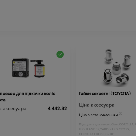
ресор для підкачки коліс
Гайки секретні (ТOYOTA)
ота
Ціна аксесуара
а аксесуара
4 442.32
Ціна з встановленням
Підходить для автомобіля :
COROLLA;
HIGHLANDER;
YARIS;
YARIS CROSS;
COROLLA CROSS;
C-HR;