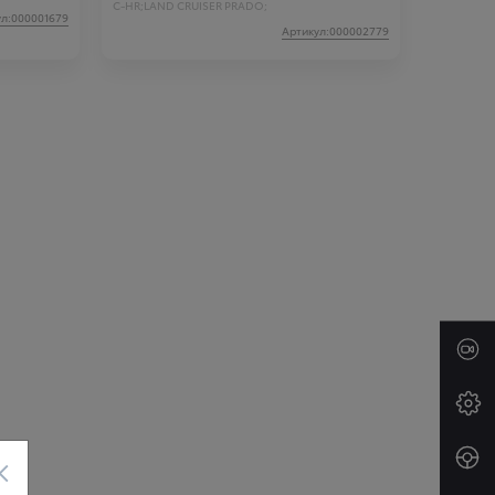
C-HR;
LAND CRUISER PRADO;
ул:000001679
Артикул:000002779
×