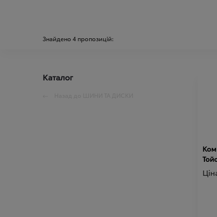
Знайдено
4
пропозицій:
Каталог
Назад до
ШИНИ ТА ДИСКИ
Комп
Той
Цін