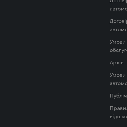
автомо
Догові
автом
Умови 
обслуг
Архів
Умови 
автомо
Публі
Правил
відшк