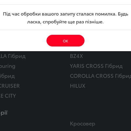
Під час обробки вашого запиту сталася помилка. Будь
ласка, спробуйте ще раз пізніше.
обілі
ОК
Y
CAMRY Гібрид
LA Гібрид
BZ4X
ouring
YARIS CROSS Гібрид
ібрид
COROLLA CROSS Гібри
CRUISER
HILUX
E CITY
рії
Кросовер