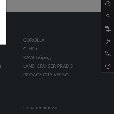
COROLLA
C-HR+
RAV4 Гібрид
д
LAND CRUISER PRADO
PROACE CITY VERSO
Позашляховик