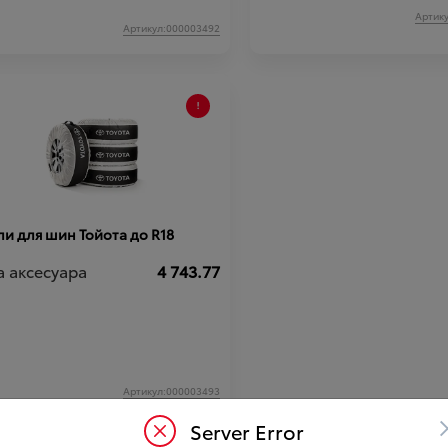
Артик
Артикул:000003492
и для шин Тойота до R18
а аксесуара
4 743.77
Артикул:000003493
Server Error