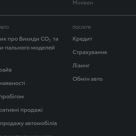
Мінівен
АВТО
ПОСЛУГИ
ик про Викиди СО
та
Кредит
2
и пального моделей
Страхування
Лізинг
райв
Обмін авто
 наявності
 пробігом
ативні продажі
продажу автомобілів
р викупу вживаного