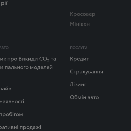
рії
Кросовер
Мінівен
АВТО
ПОСЛУГИ
ик про Викиди СО
та
Кредит
2
и пального моделей
Страхування
Лізинг
райв
Обмін авто
 наявності
 пробігом
ативні продажі