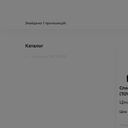
Знайдено
1
пропозицій:
Каталог
Назад до
ЕКСТЕР'ЄР
Спой
(TO
Цін
Ціна
Підход