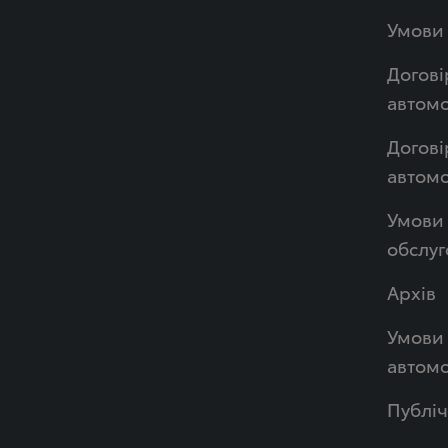
Умови 
Догові
автомо
Догові
автом
Умови 
обслуг
Архів
Умови 
автомо
Публі