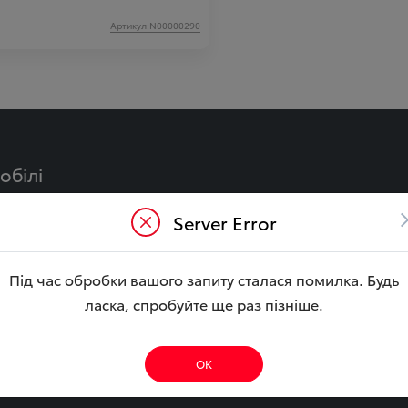
Артикул:N00000290
обілі
Y
CAMRY Гібрид
Server Error
LA Гібрид
BZ4X
ouring
YARIS CROSS Гібрид
Під час обробки вашого запиту сталася помилка. Будь
ібрид
COROLLA CROSS Гібри
ласка, спробуйте ще раз пізніше.
CRUISER
HILUX
E CITY
ОК