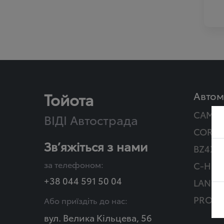
Тойота
Автом
CAMR
ВІДІ Автострада
COROL
Зв’яжіться з нами
BZ4X T
за телефоном:
C-HR Г
+38 044 591 50 04
LAND 
PROAC
Або приїздіть до нас:
вул. Велика Кільцева, 56