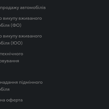
продажу автомобілів
р викупу вживаного
біля (ФО)
р викупу вживаного
обіля (ЮО)
технічного
овування
надання підмінного
біля
чна оферта