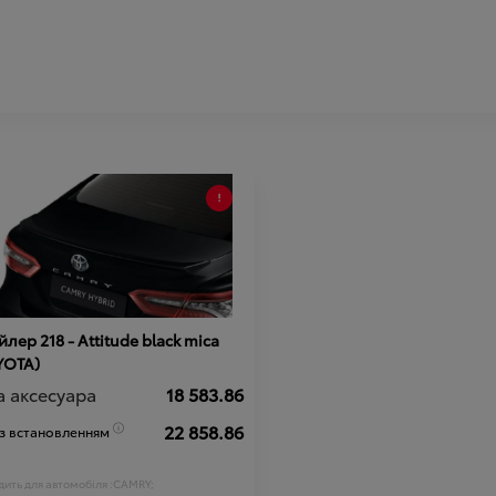
лер 218 - Attitude black mica
YOTA)
а аксесуара
18 583.86
22 858.86
 з встановленням
ить для автомобіля :
CAMRY;