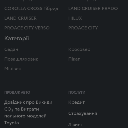
COROLLA CROSS Гібрид
LAND CRUISER PRADO
LAND CRUISER
HILUX
PROACE CITY VERSO
PROACE CITY
Категорії
Седан
Кросовер
Позашляховик
Пікап
Мінівен
ПРОДАЖ АВТО
ПОСЛУГИ
Довідник про Викиди
Кредит
СО
та Витрати
2
Страхування
пального моделей
Toyota
Лізинг