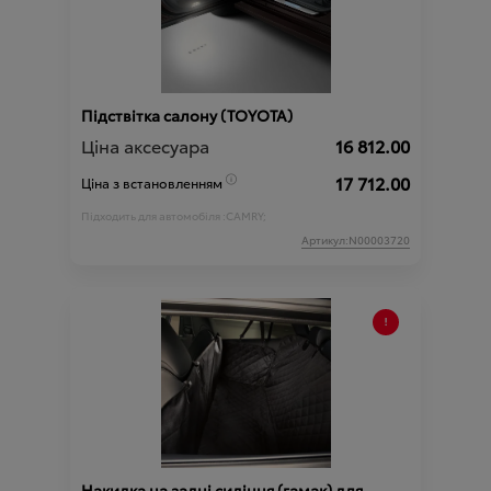
Підствітка салону (TOYOTA)
Ціна аксесуара
16 812.00
17 712.00
Ціна з встановленням
Підходить для автомобіля :
CAMRY;
Артикул:N00003720
Накидка на задні сидіння (гамак) для