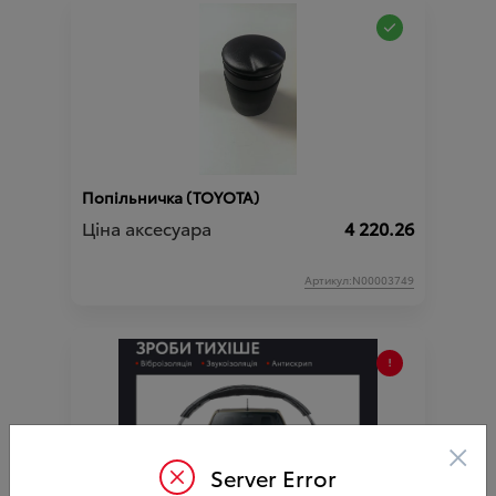
Попільничка (TOYOTA)
Ціна аксесуара
4 220.26
Артикул:N00003749
×
Server Error