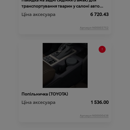
транспортування тварин у салоні авто
(TOYOTA)
Ціна аксесуара
6 720.43
Артикул:N00003752
Попільничка (TOYOTA)
Ціна аксесуара
1 536.00
Артикул:N00000438